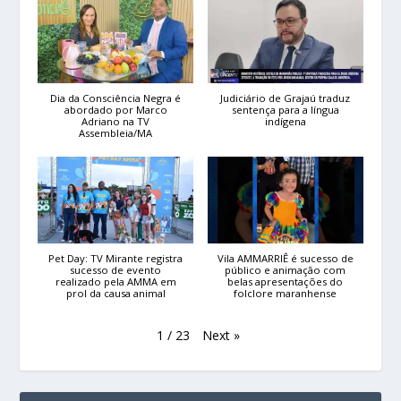
Dia da Consciência Negra é
Judiciário de Grajaú traduz
abordado por Marco
sentença para a língua
Adriano na TV
indígena
Assembleia/MA
Pet Day: TV Mirante registra
Vila AMMARRIÊ é sucesso de
sucesso de evento
público e animação com
realizado pela AMMA em
belas apresentações do
prol da causa animal
folclore maranhense
Next
»
1
/
23