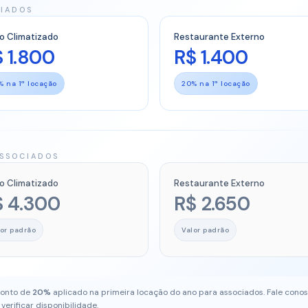
IADOS
o Climatizado
Restaurante Externo
 1.800
R$ 1.400
% na 1ª locação
20% na 1ª locação
SSOCIADOS
o Climatizado
Restaurante Externo
$ 4.300
R$ 2.650
lor padrão
Valor padrão
onto de
20%
aplicado na primeira locação do ano para associados. Fale cono
verificar disponibilidade.