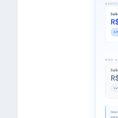
ASSOC
Salã
R$
20
NÃO A
Salã
R
Va
Desc
para 