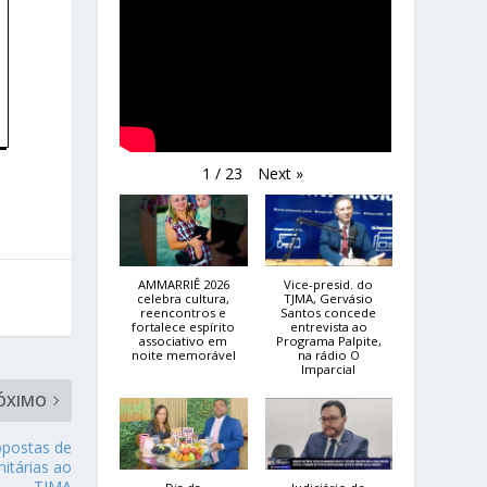
Next
»
1
/
23
AMMARRIÊ 2026
Vice-presid. do
celebra cultura,
TJMA, Gervásio
reencontros e
Santos concede
fortalece espírito
entrevista ao
associativo em
Programa Palpite,
noite memorável
na rádio O
Imparcial
ÓXIMO
ropostas de
itárias ao
TJMA