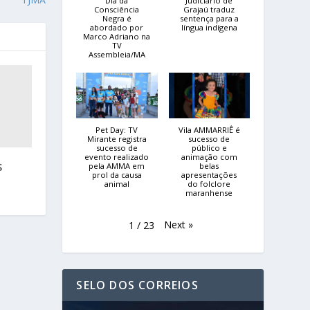
Dia da
Judiciário de
Consciência
Grajaú traduz
Negra é
sentença para a
abordado por
língua indígena
Marco Adriano na
TV
Assembleia/MA
Pet Day: TV
Vila AMMARRIÊ é
Mirante registra
sucesso de
sucesso de
público e
evento realizado
animação com
pela AMMA em
belas
S
prol da causa
apresentações
animal
do folclore
maranhense
Next
»
1
/
23
SELO DOS CORREIOS