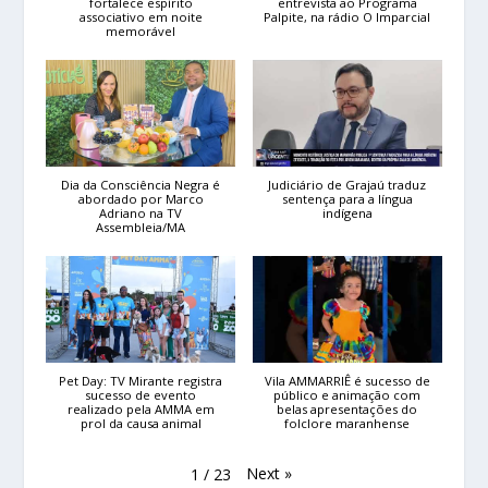
fortalece espírito
entrevista ao Programa
associativo em noite
Palpite, na rádio O Imparcial
memorável
Dia da Consciência Negra é
Judiciário de Grajaú traduz
abordado por Marco
sentença para a língua
Adriano na TV
indígena
Assembleia/MA
Pet Day: TV Mirante registra
Vila AMMARRIÊ é sucesso de
sucesso de evento
público e animação com
realizado pela AMMA em
belas apresentações do
prol da causa animal
folclore maranhense
Next
»
1
/
23