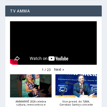
TV AMMA
Next
»
1
/
23
AMMARRIÊ 2026 celebra
Vice-presid. do TJMA,
cultura, reencontros e
Gervásio Santos concede