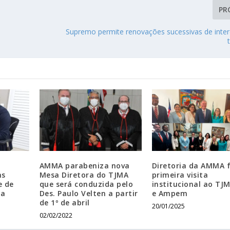
PR
Supremo permite renovações sucessivas de inte
a
AMMA parabeniza nova
Diretoria da AMMA 
ns
Mesa Diretora do TJMA
primeira visita
e de
que será conduzida pelo
institucional ao TJM
ha
Des. Paulo Velten a partir
e Ampem
de 1º de abril
20/01/2025
02/02/2022