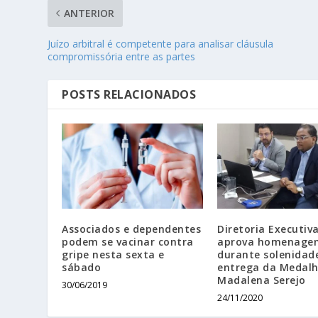
ANTERIOR
Juízo arbitral é competente para analisar cláusula
compromissória entre as partes
POSTS RELACIONADOS
Associados e dependentes
Diretoria Executiv
podem se vacinar contra
aprova homenage
gripe nesta sexta e
durante solenidad
sábado
entrega da Medal
Madalena Serejo
30/06/2019
24/11/2020