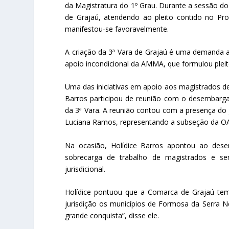
da Magistratura do 1º Grau. Durante a sessão do 
de Grajaú, atendendo ao pleito contido no Pr
manifestou-se favoravelmente.
A criação da 3ª Vara de Grajaú é uma demanda a
apoio incondicional da AMMA, que formulou pleito
Uma das iniciativas em apoio aos magistrados d
Barros participou de reunião com o desembargad
da 3ª Vara. A reunião contou com a presença do j
Luciana Ramos, representando a subseção da O
Na ocasião, Holídice Barros apontou ao dese
sobrecarga de trabalho de magistrados e ser
jurisdicional.
Holídice pontuou que a Comarca de Grajaú te
jurisdição os municípios de Formosa da Serra N
grande conquista”, disse ele.