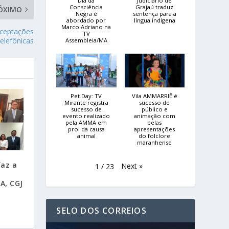
Dia da
Judiciário de
Consciência
Grajaú traduz
ÓXIMO
Negra é
sentença para a
abordado por
língua indígena
Marco Adriano na
rceptações
TV
telefônicas
Assembleia/MA
Pet Day: TV
Vila AMMARRIÊ é
Mirante registra
sucesso de
sucesso de
público e
evento realizado
animação com
pela AMMA em
belas
prol da causa
apresentações
animal
do folclore
maranhense
faz a
Next
»
1
/
23
A, CGJ
SELO DOS CORREIOS