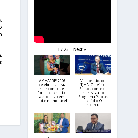
.
o
m
Next
»
1
/
23
.
s
AMMARRIÊ 2026
Vice-presid. do
celebra cultura,
TJMA, Gervásio
reencontros e
Santos concede
fortalece espírito
entrevista ao
associativo em
Programa Palpite,
noite memorável
na rádio O
Imparcial