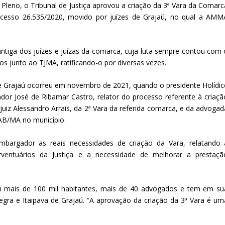
Pleno, o Tribunal de Justiça aprovou a criação da 3ª Vara da Comarc
ocesso 26.535/2020, movido por juízes de Grajaú, no qual a AMM
ntiga dos juízes e juízas da comarca, cuja luta sempre contou com 
s junto ao TJMA, ratificando-o por diversas vezes.
e Grajaú ocorreu em novembro de 2021, quando o presidente Holídic
or José de Ribamar Castro, relator do processo referente à criaçã
uiz Alessandro Arrais, da 2ª Vara da referida comarca, e da advogad
AB/MA no município.
mbargador as reais necessidades de criação da Vara, relatando 
ventuários da Justiça e a necessidade de melhorar a prestaçã
m mais de 100 mil habitantes, mais de 40 advogados e tem em su
egra e Itaipava de Grajaú. “A aprovação da criação da 3ª Vara é um