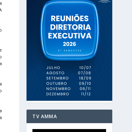
a
A
o
e
o
a
a
o
a
TV AMMA
a