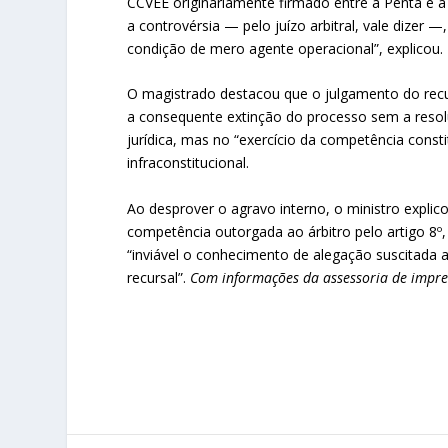
CCVEE originariamente firmado entre a Penta e a 
a controvérsia — pelo juízo arbitral, vale dizer
condição de mero agente operacional”, explicou.
O magistrado destacou que o julgamento do recu
a consequente extinção do processo sem a resol
jurídica, mas no “exercício da competência const
infraconstitucional.
Ao desprover o agravo interno, o ministro expli
competência outorgada ao árbitro pelo artigo 8º, 
“inviável o conhecimento de alegação suscitada 
recursal”.
Com informações da assessoria de impren