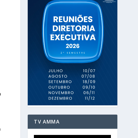
a
s
a
TV AMMA
a