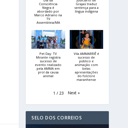
a
Dia da
Judiciário de
Consciência
Grajaú traduz
Negra é
sentença para a
abordado por
língua indígena
Marco Adriano na
TV
Assembleia/MA
a
Pet Day: TV
Vila AMMARRIÊ é
Mirante registra
sucesso de
sucesso de
público e
evento realizado
animação com
pela AMMA em
belas
prol da causa
apresentações
animal
do folclore
maranhense
Next
»
1
/
23
SELO DOS CORREIOS