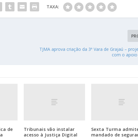
TAXA:
PR
TJMA aprova criação da 3ª Vara de Grajaú – proj
com o apoi
ica de
Tribunais vão instalar
Sexta Turma admit
ca
acesso à Justiça Digital
mandado de segura