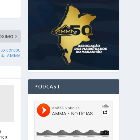
ÓXIMO
eto contou
o da AMMA
PODCAST
e
nça