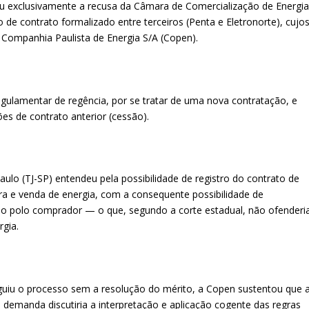
u exclusivamente a recusa da Câmara de Comercialização de Energi
 de contrato formalizado entre terceiros (Penta e Eletronorte), cujo
a Companhia Paulista de Energia S/A (Copen).
egulamentar de regência, por se tratar de uma nova contratação, e
es de contrato anterior (cessão).
Paulo (TJ-SP) entendeu pela possibilidade de registro do contrato de
pra e venda de energia, com a consequente possibilidade de
 no polo comprador — o que, segundo a corte estadual, não ofenderi
rgia.
guiu o processo sem a resolução do mérito, a Copen sustentou que 
 a demanda discutiria a interpretação e aplicação cogente das regras