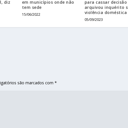
, diz
em municípios onde não
para cassar decisão
tem sede
arquivou inquérito 
violência doméstica
15/06/2022
05/09/2023
igatórios são marcados com
*