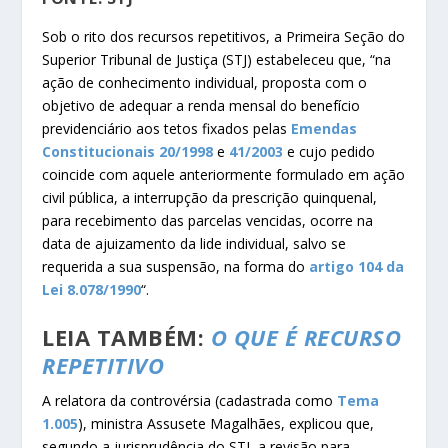
Sob​​ o rito dos recursos repetitivos, a Primeira Seção do
Superior Tribunal de Justiça (STJ) estabeleceu que, “na
ação de conhecimento individual, proposta com o
objetivo de adequar a renda mensal do benefício
previdenciário aos tetos fixados pelas
Emendas
Constitucionais 20/1998
e
41/2003
e cujo pedido
coincide com aquele anteriormente formulado em ação
civil pública, a interrupção da prescrição quinquenal,
para recebimento das parcelas vencidas, ocorre na
data de ajuizamento da lide individual, salvo se
requerida a sua suspensão, na forma do
artigo 104 da
Lei 8.078/1990
“.
LEIA TAMBÉM:
O QUE É RECURSO
REPETITIVO
A relatora da controvérsia (cadastrada como
Tema
1.005
), ministra Assusete Magalhães, explicou que,
segundo a jurisprudência do STJ, a revisão para