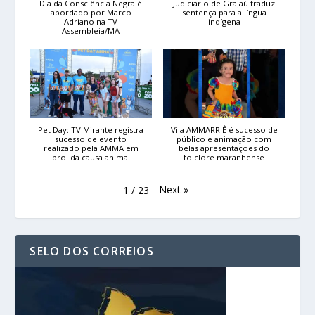
Dia da Consciência Negra é
Judiciário de Grajaú traduz
abordado por Marco
sentença para a língua
Adriano na TV
indígena
Assembleia/MA
Pet Day: TV Mirante registra
Vila AMMARRIÊ é sucesso de
sucesso de evento
público e animação com
realizado pela AMMA em
belas apresentações do
prol da causa animal
folclore maranhense
Next
»
1
/
23
SELO DOS CORREIOS