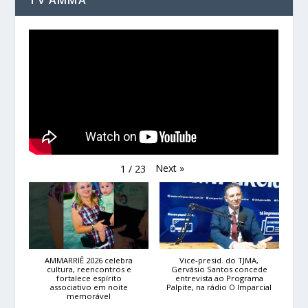
TV AMMA
Next
»
1
/
23
AMMARRIÊ 2026 celebra
Vice-presid. do TJMA,
cultura, reencontros e
Gervásio Santos concede
fortalece espírito
entrevista ao Programa
associativo em noite
Palpite, na rádio O Imparcial
memorável