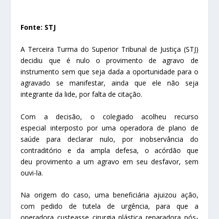
Fonte: STJ
​A Terceira Turma do Superior Tribunal de Justiça (STJ)
decidiu que é nulo o
provimento
de
agravo de
instrumento
sem que seja dada a oportunidade para o
agravado se manifestar, ainda que ele não seja
integrante da
lide
, por falta de
citação
.
Com a decisão, o colegiado acolheu
recurso
especial
interposto por uma operadora de plano de
saúde para declarar nulo, por inobservância do
contraditório e da ampla defesa, o
acórdão
que
deu
provimento
a um
agravo
em seu desfavor, sem
ouvi-la.
Na origem do caso, uma beneficiária ajuizou ação,
com pedido de tutela de urgência, para que a
operadora custeasse cirurgia plástica reparadora pós-