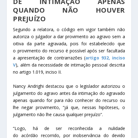
DE
INTIMAÇÃO
APENAS
QUANDO NÃO HOUVER
PREJUÍZO
Segundo a relatora, o código em vigor também não
autoriza o julgador a dar
provimento
ao
agravo
sem a
oitiva da parte agravada, pois foi estabelecido que
o
provimento
do recurso é possível após ser facultada
a apresentação de contrarrazões (
artigo 932, inciso
V
), além da necessidade de
intimação
pessoal descrita
no artigo 1.019, inciso II.
Nancy Andrighi destacou que o legislador autorizou o
julgamento do
agravo
antes da
intimação
do agravado
apenas quando for para não conhecer do recurso ou
lhe negar
provimento
, “já que, nessas hipóteses, o
julgamento não lhe causa qualquer prejuízo”.
“Logo, há de ser reconhecida a nulidade
do
acórdão
recorrido, por inobservância do devido