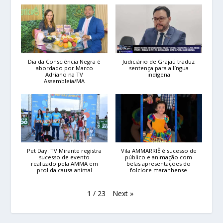
Dia da Consciência Negra é
Judiciário de Grajaú traduz
abordado por Marco
sentença para a língua
Adriano na TV
indígena
Assembleia/MA
Pet Day: TV Mirante registra
Vila AMMARRIÊ é sucesso de
sucesso de evento
público e animação com
realizado pela AMMA em
belas apresentações do
prol da causa animal
folclore maranhense
Next
»
1
/
23