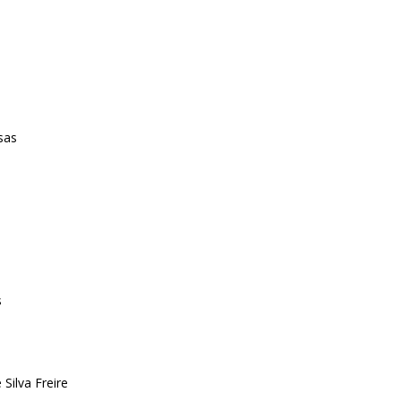
sas
s
Silva Freire