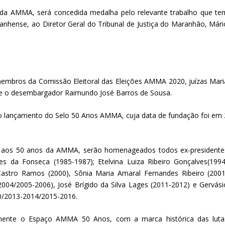
va da AMMA, será concedida medalha pelo relevante trabalho que te
ranhense, ao Diretor Geral do Tribunal de Justiça do Maranhão, Mári
membros da Comissão Eleitoral das Eleições AMMA 2020, juízas Mari
, e o desembargador Raimundo José Barros de Sousa.
á o lançamento do Selo 50 Anos AMMA, cuja data de fundação foi em 
aos 50 anos da AMMA, serão homenageados todos ex-presidente
res da Fonseca (1985-1987); Etelvina Luiza Ribeiro Gonçalves(1994
astro Ramos (2000), Sônia Maria Amaral Fernandes Ribeiro (2001
2004/2005-2006), José Brígido da Silva Lages (2011-2012) e Gervási
10/2013-2014/2015-2016.
ialmente o Espaço AMMA 50 Anos, com a marca histórica das luta