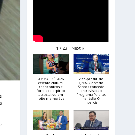
Next
»
1
/
23
AMMARRIÊ 2026
Vice-presid. do
celebra cultura,
TJMA, Gervásio
reencontros e
Santos concede
fortalece espírito
entrevista ao
associativo em
Programa Palpite,
e
noite memorável
na rádio O
a
Imparcial
,