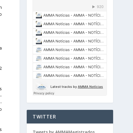
m
o
a
2
s
-
-
o
TWITTER
s
Tweets by AMMAMagistrados