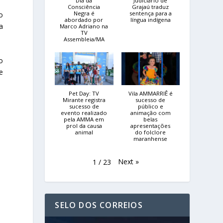
Dia da
Judiciário de
Consciência
Grajaú traduz
Negra é
sentença para a
o
abordado por
língua indígena
a
Marco Adriano na
TV
Assembleia/MA
o
e
Pet Day: TV
Vila AMMARRIÊ é
Mirante registra
sucesso de
sucesso de
público e
evento realizado
animação com
pela AMMA em
belas
prol da causa
apresentações
animal
do folclore
maranhense
Next
»
1
/
23
SELO DOS CORREIOS