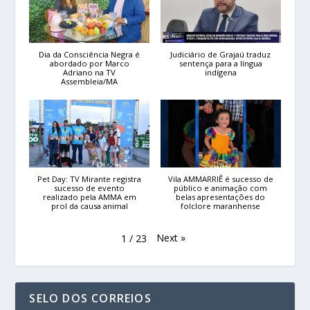
Dia da Consciência Negra é
Judiciário de Grajaú traduz
abordado por Marco
sentença para a língua
Adriano na TV
indígena
Assembleia/MA
Pet Day: TV Mirante registra
Vila AMMARRIÊ é sucesso de
sucesso de evento
público e animação com
realizado pela AMMA em
belas apresentações do
prol da causa animal
folclore maranhense
Next
»
1
/
23
SELO DOS CORREIOS