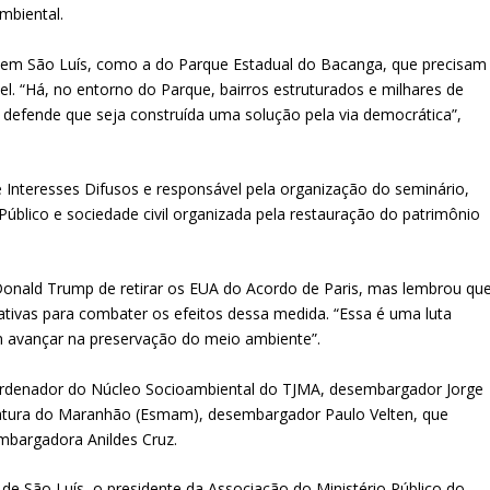
mbiental.
em São Luís, como a do Parque Estadual do Bacanga, que precisam
l. “Há, no entorno do Parque, bairros estruturados e milhares de
defende que seja construída uma solução pela via democrática”,
de Interesses Difusos e responsável pela organização do seminário,
úblico e sociedade civil organizada pela restauração do patrimônio
Donald Trump de retirar os EUA do Acordo de Paris, mas lembrou qu
ativas para combater os efeitos dessa medida. “Essa é uma luta
m avançar na preservação do meio ambiente”.
oordenador do Núcleo Socioambiental do TJMA, desembargador Jorge
stratura do Maranhão (Esmam), desembargador Paulo Velten, que
embargadora Anildes Cruz.
e São Luís, o presidente da Associação do Ministério Público do