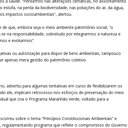
tivos à saúde. “Pensemos nas alterações climáticas, no assoreamento
o estufa, na perda da biodiversidade, nas poluições do ar, da água,
ros impactos socioambientais”, alertou.
de de que, embora seja o meio ambiente patrimônio social, “o
ar-se na responsabilidade, sobretudo por integrarmos a natureza e
mos e evoluirmos”.
gativas ou autorização para dispor de bens ambientais, tampouco
suir apenas mera gestão do patrimônio coletivo.
ho, advertiu para algumas tentativas em curso de flexibilizarem os
ndo ele, implicam retrocesso nos esforços de preservação do meio
adual que cria o Programa Maranhão Verde, voltado para a
scorreu sobre o tema “Princípios Constitucionais Ambientais” e
ra, regulamentando programa que reflete o compromisso do Governo