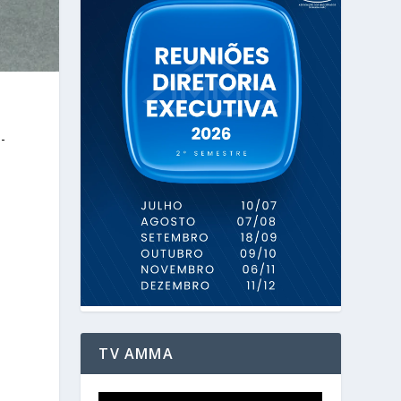
-
TV AMMA
a