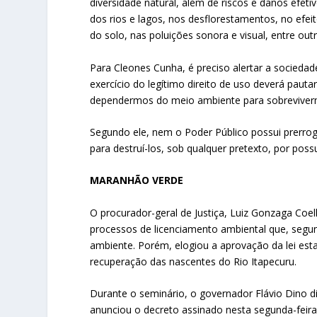
diversidade natural, além de riscos e danos efe
dos rios e lagos, nos desflorestamentos, no efeit
do solo, nas poluições sonora e visual, entre out
Para Cleones Cunha, é preciso alertar a socieda
exercício do legítimo direito de uso deverá paut
dependermos do meio ambiente para sobreviver
Segundo ele, nem o Poder Público possui prerro
para destruí-los, sob qualquer pretexto, por pos
MARANHÃO VERDE
O procurador-geral de Justiça, Luiz Gonzaga Coel
processos de licenciamento ambiental que, segu
ambiente. Porém, elogiou a aprovação da lei est
recuperação das nascentes do Rio Itapecuru.
Durante o seminário, o governador Flávio Dino di
anunciou o decreto assinado nesta segunda-fei