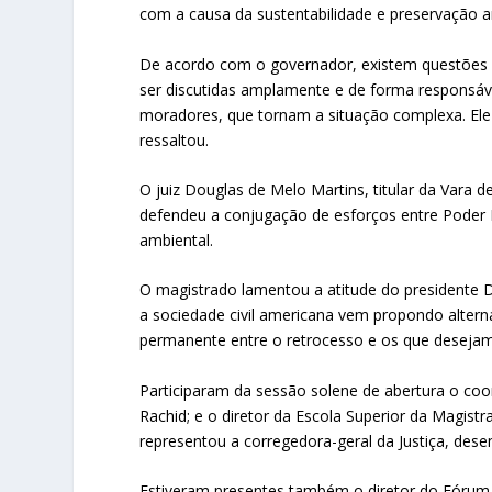
com a causa da sustentabilidade e preservação a
De acordo com o governador, existem questões 
ser discutidas amplamente e de forma responsáve
moradores, que tornam a situação complexa. Ele 
ressaltou.
O juiz Douglas de Melo Martins, titular da Vara 
defendeu a conjugação de esforços entre Poder P
ambiental.
O magistrado lamentou a atitude do presidente 
a sociedade civil americana vem propondo altern
permanente entre o retrocesso e os que deseja
Participaram da sessão solene de abertura o c
Rachid; e o diretor da Escola Superior da Magi
representou a corregedora-geral da Justiça, des
Estiveram presentes também o diretor do Fórum d