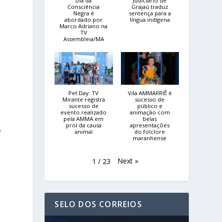
Dia da
Judiciário de
Consciência
Grajaú traduz
Negra é
sentença para a
abordado por
língua indígena
Marco Adriano na
TV
Assembleia/MA
Pet Day: TV
Vila AMMARRIÊ é
Mirante registra
sucesso de
sucesso de
público e
evento realizado
animação com
pela AMMA em
belas
prol da causa
apresentações
e
animal
do folclore
maranhense
Next
»
1
/
23
SELO DOS CORREIOS