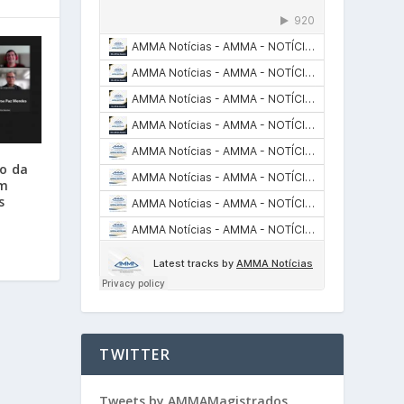
o da
em
s
TWITTER
Tweets by AMMAMagistrados