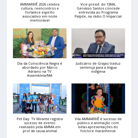
AMMARRIÊ 2026 celebra
Vice-presid. do TJMA,
cultura, reencontros e
Gervásio Santos concede
fortalece espírito
entrevista ao Programa
associativo em noite
Palpite, na rádio O Imparcial
memorável
Dia da Consciência Negra é
Judiciário de Grajaú traduz
abordado por Marco
sentença para a língua
Adriano na TV
indígena
Assembleia/MA
Pet Day: TV Mirante registra
Vila AMMARRIÊ é sucesso de
sucesso de evento
público e animação com
realizado pela AMMA em
belas apresentações do
prol da causa animal
folclore maranhense