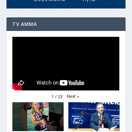
TV AMMA
Next
»
1
/
23