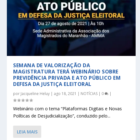
SEMANA DE VALORIZAÇÃO DA
MAGISTRATURA TERÁ WEBINÁRIO SOBRE
PREVIDÊNCIA PRIVADA E ATO PÚBLICO EM
DEFESA DA JUSTIÇA ELEITORAL
por
Jacqueline Heluy
|
ago 18, 2021
|
NOTÍCIAS
|
0
|
Webinário com o tema “Plataformas Digitais e Novas
Políticas de Desjudicialização”, conduzido pelo...
LEIA MAIS