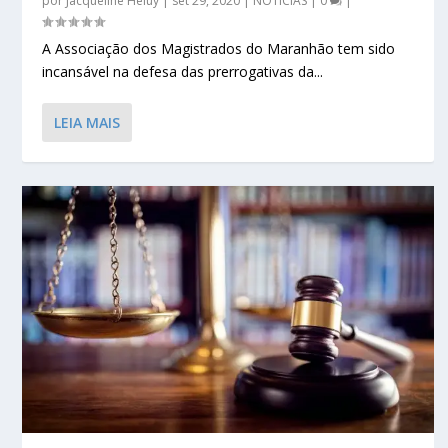
por
Jacqueline Heluy
|
set 29, 2020
|
NOTÍCIAS
|
0
|
A Associação dos Magistrados do Maranhão tem sido
incansável na defesa das prerrogativas da...
LEIA MAIS