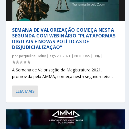
SEMANA DE VALORIZAÇÃO COMEÇA NESTA
SEGUNDA COM WEBINÁRIO “PLATAFORMAS
DIGITAIS E NOVAS POLÍTICAS DE
DESJUDICIALIZAÇÃO”
por
Jacqueline Heluy
|
ago 23, 2021
|
NOTÍCIAS
|
0
|
A Semana de Valorização da Magistratura 2021,
promovida pela AMMA, começa nesta segunda-feira...
LEIA MAIS