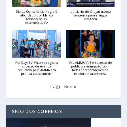
Dia da Consciência Negra é
Judiciário de Grajaú traduz
abordado por Marco
sentença para a língua
Adriano na TV
indígena
Assembleia/MA
Pet Day: TV Mirante registra
Vila AMMARRIÊ é sucesso de
sucesso de evento
público e animação com
realizado pela AMMA em
belas apresentações do
prol da causa animal
folclore maranhense
Next
»
1
/
23
SELO DOS CORREIOS