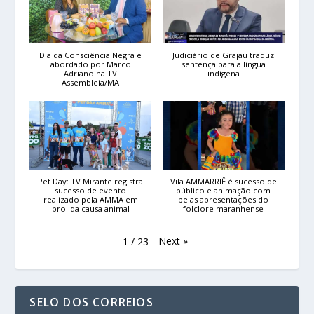
Dia da Consciência Negra é
Judiciário de Grajaú traduz
abordado por Marco
sentença para a língua
Adriano na TV
indígena
Assembleia/MA
Pet Day: TV Mirante registra
Vila AMMARRIÊ é sucesso de
sucesso de evento
público e animação com
realizado pela AMMA em
belas apresentações do
prol da causa animal
folclore maranhense
Next
»
1
/
23
SELO DOS CORREIOS