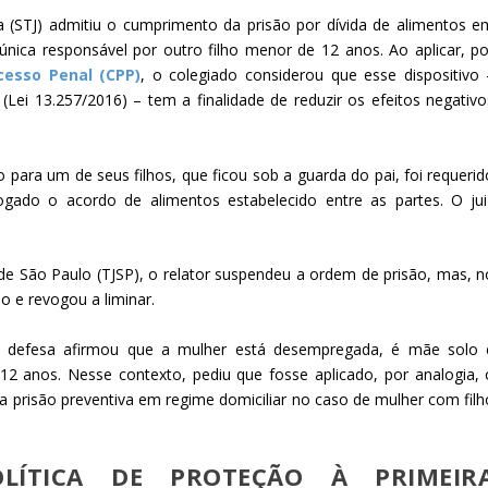
ça (STJ) admitiu o cumprimento da prisão por dívida de alimentos e
única responsável por outro filho menor de 12 anos. Ao aplicar, po
cesso Penal (CPP)
, o colegiado considerou que esse dispositivo 
 (Lei 13.257/2016) – tem a finalidade de reduzir os efeitos negativo
para um de seus filhos, que ficou sob a guarda do pai, foi requerid
ado o acordo de alimentos estabelecido entre as partes. O jui
 de São Paulo (TJSP), o relator suspendeu a ordem de prisão, mas, n
do e revogou a
liminar
.
a defesa afirmou que a mulher está desempregada, é mãe solo 
12 anos. Nesse contexto, pediu que fosse aplicado, por analogia, 
da
prisão preventiva
em regime domiciliar no caso de mulher com filh
OLÍTICA DE PROTEÇÃO À PRIMEIR