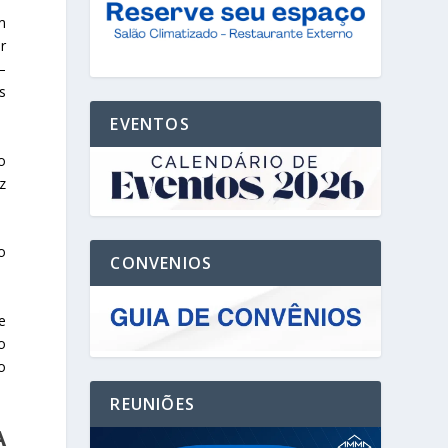
m
r
–
s
EVENTOS
o
z
o
CONVENIOS
e
o
o
REUNIÕES
A