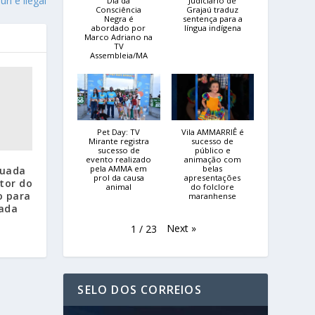
Júri é ilegal
Dia da
Judiciário de
Consciência
Grajaú traduz
Negra é
sentença para a
abordado por
língua indígena
Marco Adriano na
TV
Assembleia/MA
Pet Day: TV
Vila AMMARRIÊ é
Mirante registra
sucesso de
sucesso de
público e
evento realizado
animação com
pela AMMA em
belas
tuada
prol da causa
apresentações
tor do
animal
do folclore
o para
maranhense
ada
Next
»
1
/
23
SELO DOS CORREIOS