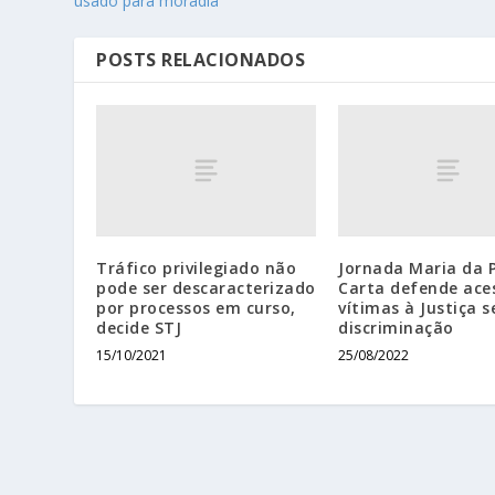
usado para moradia
POSTS RELACIONADOS
Tráfico privilegiado não
Jornada Maria da 
pode ser descaracterizado
Carta defende ace
por processos em curso,
vítimas à Justiça 
decide STJ
discriminação
15/10/2021
25/08/2022