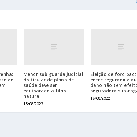
Penha:
Menor sob guarda judicial
Eleição de foro pac
sso de
do titular de plano de
entre segurado e au
sem
saúde deve ser
dano não tem efeit
equiparado a filho
seguradora sub-rog
natural
18/08/2022
15/08/2023