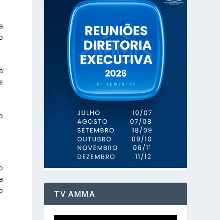
a
o
a
e
o
o
a
o
TV AMMA