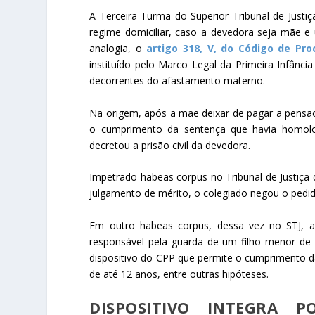
A Terceira Turma do Superior Tribunal de Justi
regime domiciliar, caso a devedora seja mãe e 
analogia, o
artigo 318, V, do Código de Pro
instituído pelo Marco Legal da Primeira Infância
decorrentes do afastamento materno.
Na origem, após a mãe deixar de pagar a pensão 
o cumprimento da
sentença
que havia homolog
decretou a prisão civil da devedora.
Impetrado
habeas corpus
no Tribunal de Justiça
julgamento de
mérito
, o colegiado negou o pedi
Em outro
habeas corpus
, dessa vez no STJ, 
responsável pela guarda de um filho menor de 
dispositivo do CPP que permite o cumprimento 
de até 12 anos, entre outras hipóteses.
DISPOSITIVO INTEGRA P