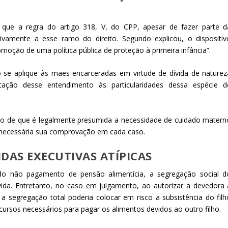
u que a regra do artigo 318, V, do CPP, apesar de fazer parte d
sivamente a esse ramo do direito. Segundo explicou, o dispositiv
oção de uma política pública de proteção à primeira infância”.
se aplique às mães encarceradas em virtude de dívida de naturez
tação desse entendimento às particularidades dessa espécie d
to de que é legalmente presumida a necessidade de cuidado matern
snecessária sua comprovação em cada caso.
DAS EXECUTIVAS ATÍPICAS
o não pagamento de pensão alimentícia, a segregação social d
vida. Entretanto, no caso em julgamento, ao autorizar a devedora 
 a segregação total poderia colocar em risco a subsistência do filh
cursos necessários para pagar os alimentos devidos ao outro filho.