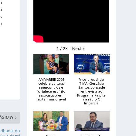
a
a
s
o
Next
»
1
/
23
AMMARRIÊ 2026
Vice-presid. do
celebra cultura,
TJMA, Gervásio
reencontros e
Santos concede
fortalece espírito
entrevista ao
associativo em
Programa Palpite,
noite memorável
na rádio O
Imparcial
ÓXIMO
ribunal do