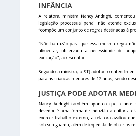
INFÂNCIA
A relatora, ministra Nancy Andrighi, comento
legislação processual penal, não atende exclu
“compõe um conjunto de regras destinadas à prom
“Não há razão para que essa mesma regra não 
alimentar, observada a necessidade de adap
execução”, acrescentou.
Segundo a ministra, o STJ adotou o entendimen
para as crianças menores de 12 anos, sendo de
JUSTIÇA PODE ADOTAR MEDI
Nancy Andrighi também apontou que, diante d
devedor é uma forma de induzi-lo a quitar a dí
exercer trabalho externo, a relatora avaliou que
sob sua guarda, além de impedi-la de obter os re