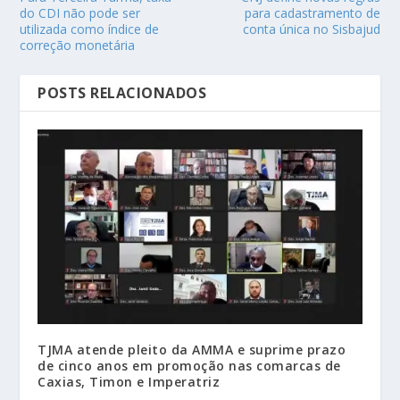
do CDI não pode ser
para cadastramento de
utilizada como índice de
conta única no Sisbajud
correção monetária
POSTS RELACIONADOS
TJMA atende pleito da AMMA e suprime prazo
de cinco anos em promoção nas comarcas de
Caxias, Timon e Imperatriz