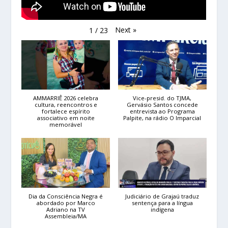
Next
»
1
/
23
AMMARRIÊ 2026 celebra
Vice-presid. do TJMA,
cultura, reencontros e
Gervásio Santos concede
fortalece espírito
entrevista ao Programa
associativo em noite
Palpite, na rádio O Imparcial
memorável
Dia da Consciência Negra é
Judiciário de Grajaú traduz
abordado por Marco
sentença para a língua
Adriano na TV
indígena
Assembleia/MA