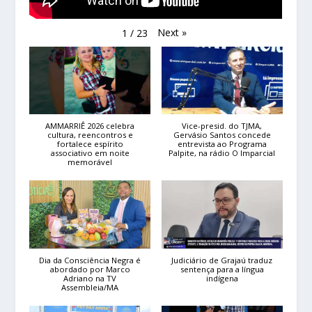
Next
»
1
/
23
AMMARRIÊ 2026 celebra
Vice-presid. do TJMA,
cultura, reencontros e
Gervásio Santos concede
fortalece espírito
entrevista ao Programa
associativo em noite
Palpite, na rádio O Imparcial
memorável
Dia da Consciência Negra é
Judiciário de Grajaú traduz
abordado por Marco
sentença para a língua
Adriano na TV
indígena
Assembleia/MA