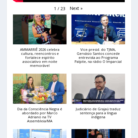
Next
»
1
/
23
AMMARRIÊ 2026 celebra
Vice-presid. do TJMA,
cultura, reencontros e
Gervásio Santos concede
fortalece espírito
entrevista ao Programa
associativo em noite
Palpite, na rádio O Imparcial
memorável
Dia da Consciência Negra é
Judiciário de Grajaú traduz
abordado por Marco
sentença para a língua
Adriano na TV
indígena
Assembleia/MA