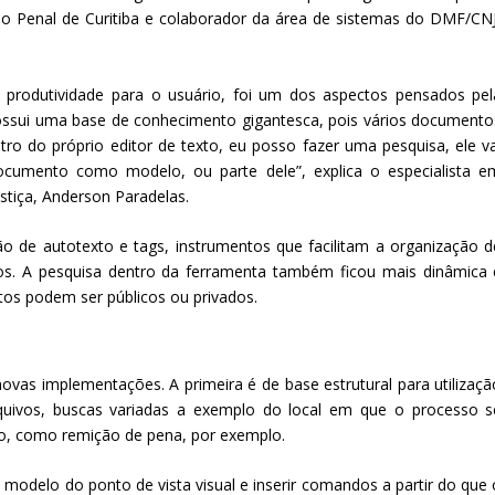
ção Penal de Curitiba e colaborador da área de sistemas do DMF/CNJ
s produtividade para o usuário, foi um dos aspectos pensados pel
ssui uma base de conhecimento gigantesca, pois vários documento
tro do próprio editor de texto, eu posso fazer uma pesquisa, ele va
ocumento como modelo, ou parte dele”, explica o especialista e
tiça, Anderson Paradelas.
de autotexto e tags, instrumentos que facilitam a organização d
os. A pesquisa dentro da ferramenta também ficou mais dinâmica 
tos podem ser públicos ou privados.
vas implementações. A primeira é de base estrutural para utilizaçã
quivos, buscas variadas a exemplo do local em que o processo s
co, como remição de pena, por exemplo.
ar o modelo do ponto de vista visual e inserir comandos a partir do que