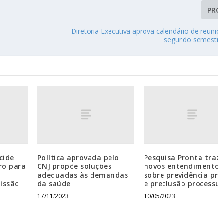
PR
Diretoria Executiva aprova calendário de reun
segundo semest
cide
Política aprovada pelo
Pesquisa Pronta tra
ro para
CNJ propõe soluções
novos entendiment
adequadas às demandas
sobre previdência p
missão
da saúde
e preclusão process
17/11/2023
10/05/2023