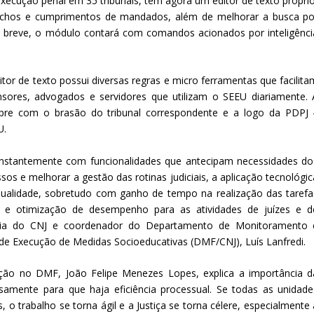
xecução penal em 35 tribunais, tem agora um editor de texto próprio
spachos e cumprimentos de mandados, além de melhorar a busca po
 breve, o módulo contará com comandos acionados por inteligênci
or de texto possui diversas regras e micro ferramentas que facilita
sores, advogados e servidores que utilizam o SEEU diariamente. 
empre com o brasão do tribunal correspondente e a logo da PDPJ 
U.
nstantemente com funcionalidades que antecipam necessidades do
sos e melhorar a gestão das rotinas judiciais, a aplicação tecnológic
ualidade, sobretudo com ganho de tempo na realização das tarefa
cia e otimização de desempenho para as atividades de juízes e d
idência do CNJ e coordenador do Departamento de Monitoramento 
 de Execução de Medidas Socioeducativas (DMF/CNJ), Luís Lanfredi.
ação no DMF, João Felipe Menezes Lopes, explica a importância d
samente para que haja eficiência processual. Se todas as unidade
o trabalho se torna ágil e a Justiça se torna célere, especialmente 