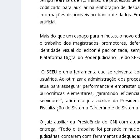
tempo real mais de 1,5 milhão de processos de e
codificado para auxiliar na elaboração de de
informações disponíveis no banco de dados. Em
artificial.
Mais do que um espaço para minutas, o novo edit
o trabalho dos magistrados, promotores, defen
identidade visual do editor é padronizada, s
Plataforma Digital do Poder Judiciário – e do SEE
“O SEEU é uma ferramenta que se reinventa co
usuários. Ao otimizar a administração dos proces
atua para assegurar performance e emprestar q
burocráticas elementares, garantindo eficiên
servidores”, afirma o juiz auxiliar da Pres
Fiscalização do Sistema Carcerário e do Sistema
O juiz auxiliar da Presidência do CNJ com atu
entrega. “Todo o trabalho foi pensado minucio
judiciárias contarem com ferramentas adequadas, 