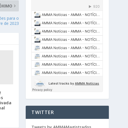
ÓXIMO
iões para o
re de 2023
z
os
rivada
ual
TWITTER
Tweets by AMMAMagistrados