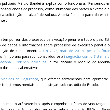
ta judiciário Márcio Bandeira explica como funcionará. “Pensemos e
 consequências de processo, como intimação das partes a exemplo d
 solicitação de alvará de soltura. A ideia é que, a partir da escrita
te”.
 tempo real dos processos de execução penal em todo o país. Est
tão de dados e informações sobre processos de execução penal e o
ização de conhecimentos.
Em 2023, mais de 20 mil pessoas fora
No fim do ano passado, consolidou-se a
integração com o Sistema d
cional (Sisdepen Indivíduos)
e foi lançado o Módulo de Medida
 das penas alternativas.
 Medidas de Segurança
, que oferece ferramentas para aprimorar 
 transtornos mentais, e que estejam sob custódia do Estado.
andamento até setembro, após cumpridas as fases de viabilização d
 de implantação das dos recursos relacionados às PRDs – Pena