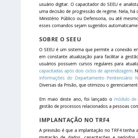
usuário digitar. O capacitador do SEEU e analis
uma decisão de progressão de regime. Nela, há
Ministério Público ou Defensoria, ou até mesmo a
esses comandos sejam sugeridos automaticamen
SOBRE O SEEU
O SEEU é um sistema que permite a conexão em
em constante atualização para facilitar a ges
usuários possuem cursos regulares para atual
capacitadas após dois ciclos de aprendizagem
. 
Informações do Departamento Penitenciário Na
Diversas da Prisão, que otimizou o gerenciamento
Em maio deste ano, foi lançado o
módulo de
gestão de processos relacionados a pessoas com
IMPLANTAÇÃO NO TRF4
A previsão é que a implantação no TRF4 tenha 
migração de dados, capacitações e períodos