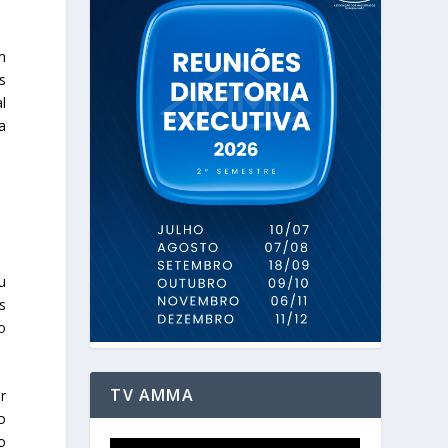
m
s
l
a
u
s
o
TV AMMA
r
o
o