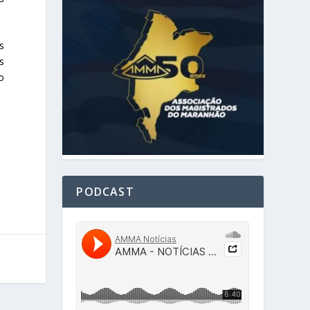
s
s
o
PODCAST