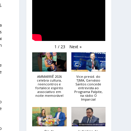
,
a
s
i
m
Next
»
1
/
23
e
e
AMMARRIÊ 2026
Vice-presid. do
celebra cultura,
TJMA, Gervásio
reencontros e
Santos concede
fortalece espírito
entrevista ao
associativo em
Programa Palpite,
noite memorável
na rádio O
Imparcial
o
e
 o