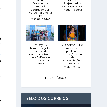
Dia da
Judiciário de
m
Consciência
Grajaú traduz
Negra é
sentença para a
e
abordado por
língua indígena
Marco Adriano na
,
TV
Assembleia/MA
á
s
Pet Day: TV
Vila AMMARRIÊ é
Mirante registra
sucesso de
m
sucesso de
público e
evento realizado
animação com
e
pela AMMA em
belas
s
prol da causa
apresentações
animal
do folclore
maranhense
a
Next
»
1
/
23
SELO DOS CORREIOS
a
s