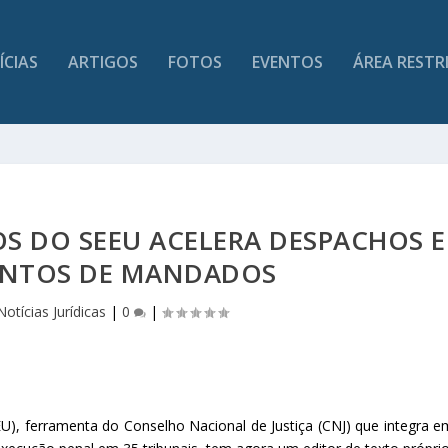
ÍCIAS
ARTIGOS
FOTOS
EVENTOS
ÁREA RESTR
S DO SEEU ACELERA DESPACHOS E
NTOS DE MANDADOS
Notícias Jurídicas
|
0
|
U), ferramenta do Conselho Nacional de Justiça (CNJ) que integra e