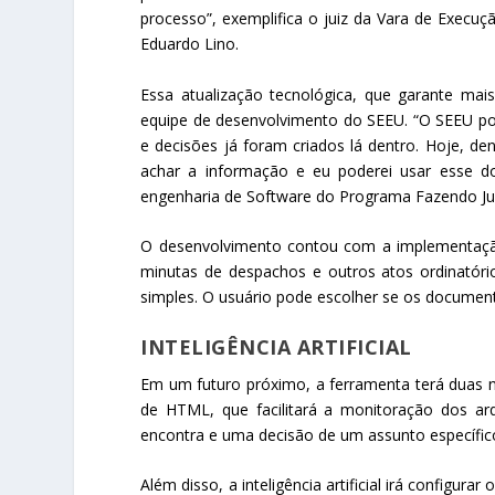
processo”, exemplifica o juiz da Vara de Execu
Eduardo Lino.
Essa atualização tecnológica, que garante mai
equipe de desenvolvimento do SEEU. “O SEEU po
e decisões já foram criados lá dentro. Hoje, den
achar a informação e eu poderei usar esse d
engenharia de Software do Programa Fazendo Jus
O desenvolvimento contou com a implementação 
minutas de despachos e outros atos ordinatóri
simples. O usuário pode escolher se os documen
INTELIGÊNCIA ARTIFICIAL
Em um futuro próximo, a ferramenta terá duas no
de HTML, que facilitará a monitoração dos ar
encontra e uma decisão de um assunto específi
Além disso, a inteligência artificial irá configur