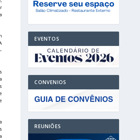
,
r
a
m
EVENTOS
A
–
s
a
CONVENIOS
s
e
e
a
REUNIÕES
s
a