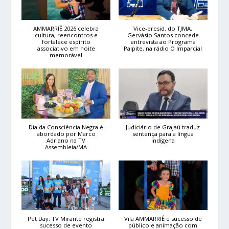
AMMARRIÊ 2026 celebra
Vice-presid. do TJMA,
cultura, reencontros e
Gervásio Santos concede
fortalece espírito
entrevista ao Programa
associativo em noite
Palpite, na rádio O Imparcial
memorável
Dia da Consciência Negra é
Judiciário de Grajaú traduz
abordado por Marco
sentença para a língua
Adriano na TV
indígena
Assembleia/MA
Pet Day: TV Mirante registra
Vila AMMARRIÊ é sucesso de
sucesso de evento
público e animação com