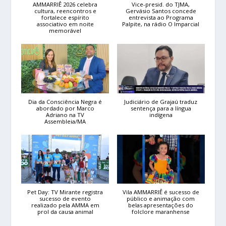
AMMARRIÊ 2026 celebra
Vice-presid. do TJMA,
cultura, reencontros e
Gervásio Santos concede
fortalece espírito
entrevista ao Programa
associativo em noite
Palpite, na rádio O Imparcial
memorável
Dia da Consciência Negra é
Judiciário de Grajaú traduz
abordado por Marco
sentença para a língua
Adriano na TV
indígena
Assembleia/MA
Pet Day: TV Mirante registra
Vila AMMARRIÊ é sucesso de
sucesso de evento
público e animação com
realizado pela AMMA em
belas apresentações do
prol da causa animal
folclore maranhense