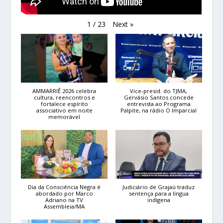
Next
»
1
/
23
AMMARRIÊ 2026 celebra
Vice-presid. do TJMA,
cultura, reencontros e
Gervásio Santos concede
fortalece espírito
entrevista ao Programa
associativo em noite
Palpite, na rádio O Imparcial
memorável
Dia da Consciência Negra é
Judiciário de Grajaú traduz
abordado por Marco
sentença para a língua
Adriano na TV
indígena
Assembleia/MA