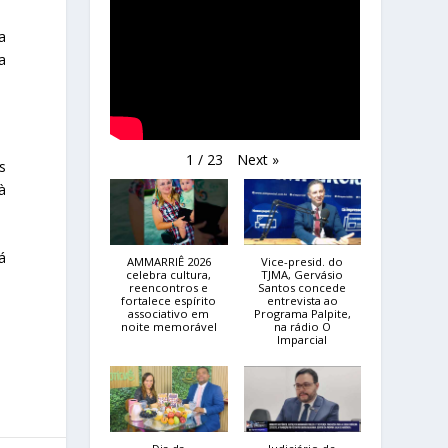
a
a
Next
»
1
/
23
s
à
á
AMMARRIÊ 2026
Vice-presid. do
celebra cultura,
TJMA, Gervásio
reencontros e
Santos concede
fortalece espírito
entrevista ao
associativo em
Programa Palpite,
noite memorável
na rádio O
Imparcial