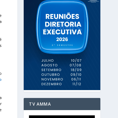
e
a
é
s
o
o
a
TV AMMA
r
e