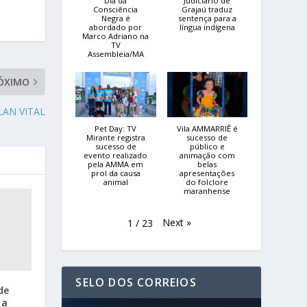
Dia da
Judiciário de
Consciência
Grajaú traduz
Negra é
sentença para a
abordado por
língua indígena
Marco Adriano na
TV
Assembleia/MA
ÓXIMO
LAN VITAL
Pet Day: TV
Vila AMMARRIÊ é
Mirante registra
sucesso de
sucesso de
público e
evento realizado
animação com
pela AMMA em
belas
prol da causa
apresentações
animal
do folclore
maranhense
Next
»
1
/
23
SELO DOS CORREIOS
de
ia