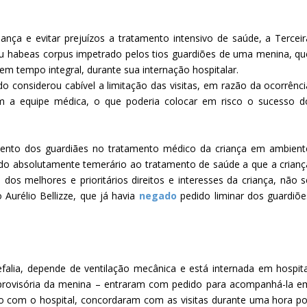
iança e evitar prejuízos a tratamento intensivo de saúde, a Terceir
gou habeas corpus impetrado pelos tios guardiões de uma menina, qu
em tempo integral, durante sua internação hospitalar.
 considerou cabível a limitação das visitas, em razão da ocorrênci
m a equipe médica, o que poderia colocar em risco o sucesso d
ento dos guardiães no tratamento médico da criança em ambient
ado absolutamente temerário ao tratamento de saúde a que a crianç
dos melhores e prioritários direitos e interesses da criança, não s
 Aurélio Bellizze, que já havia
negado
pedido liminar dos guardiõe
falia, depende de ventilação mecânica e está internada em hospita
 provisória da menina – entraram com pedido para acompanhá-la e
ão com o hospital, concordaram com as visitas durante uma hora po