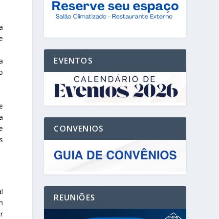
a
e
EVENTOS
a
o
e
a
CONVENIOS
e
s
l
REUNIÕES
m
r