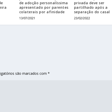
de
de adoção personalíssima
privada deve ser
eira
apresentado por parentes
partilhado após a
colaterais por afinidade
separação do casal
13/07/2021
23/02/2022
igatórios são marcados com
*