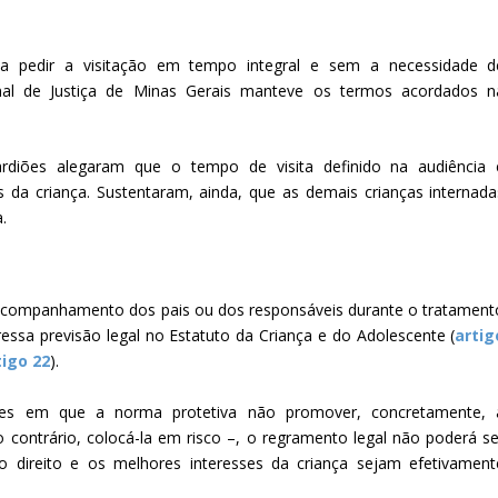
 a pedir a visitação em tempo integral e sem a necessidade d
al de Justiça de Minas Gerais manteve os termos acordados n
diões alegaram que o tempo de visita definido na audiência 
s da criança. Sustentaram, ainda, que as demais crianças internada
.
o acompanhamento dos pais ou dos responsáveis durante o tratament
ressa previsão legal no Estatuto da Criança e do Adolescente (
artig
tigo 22
).
ções em que a norma protetiva não promover, concretamente, 
 contrário, colocá-la em risco –, o regramento legal não poderá se
e o direito e os melhores interesses da criança sejam efetivament