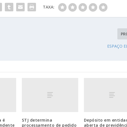
TAXA:
PR
ESPAÇO E
a é
STJ determina
Depósito em entida
endente
processamento de pedido
aberta de previdênc