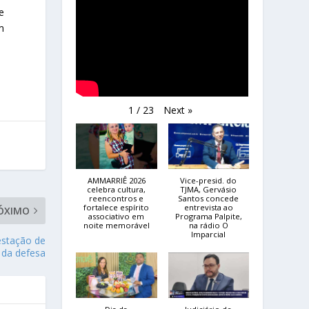
e
m
Next
»
1
/
23
AMMARRIÊ 2026
Vice-presid. do
celebra cultura,
TJMA, Gervásio
reencontros e
Santos concede
fortalece espírito
entrevista ao
ÓXIMO
associativo em
Programa Palpite,
noite memorável
na rádio O
Imparcial
estação de
 da defesa