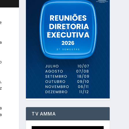
e
a
o
,
z
a
TV AMMA
a