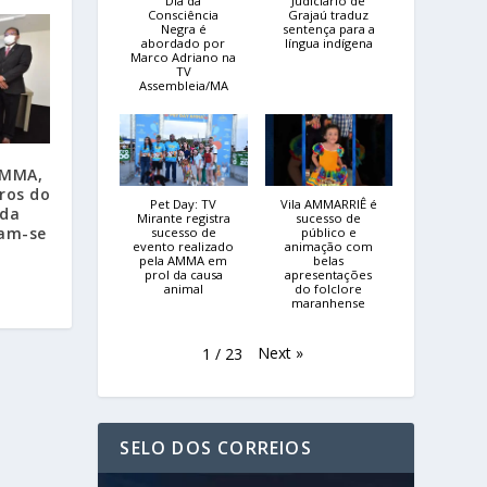
Dia da
Judiciário de
Consciência
Grajaú traduz
Negra é
sentença para a
abordado por
língua indígena
Marco Adriano na
TV
Assembleia/MA
AMMA,
ros do
Pet Day: TV
Vila AMMARRIÊ é
 da
Mirante registra
sucesso de
nam-se
sucesso de
público e
evento realizado
animação com
pela AMMA em
belas
prol da causa
apresentações
animal
do folclore
maranhense
Next
»
1
/
23
SELO DOS CORREIOS