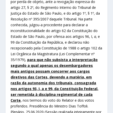
por perda de objeto, ante a revogação expressa do
artigo 27, § 2º, do Regimento Interno do Tribunal de
Justiça do Estado de São Paulo, e do artigo 1º, § 1º, da
Resolução nº 395/2007 daquele Tribunal. Na parte
conhecida, julgou-a procedente para declarar a
inconstitucionalidade do artigo 62 da Constituição do
Estado de São Paulo, por ofensa aos artigos 96, I,
a,
e
99 da Constituição da República, e declarou não
recepcionado pela Constituição de 1988 o artigo 102 da
Lei Orgânica da Magistratura (Lei Complementar nº
35/1979),
para que não subsista a interpretação
segundo a qual apenas os desembargadores
mais antigos possam concorrer aos cargos
diretivos das Cortes, devendo a matéria, em
razão da autonomia dos tribunais, consagrada
nos artigos 93, I, a e 99, da Constituição Federal,
ser remetida à disciplina regimental de cada
Corte
, nos termos do voto do Relator e dos votos
proferidos. Presidência do Ministro Dias Toffoli.
Plenário, 25.06.2020 (Sessão realizada inteiramente por