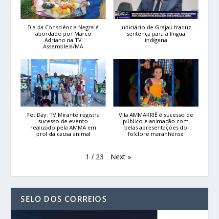
Dia da Consciência Negra é
Judiciário de Grajaú traduz
abordado por Marco
sentença para a língua
Adriano na TV
indígena
Assembleia/MA
Pet Day: TV Mirante registra
Vila AMMARRIÊ é sucesso de
sucesso de evento
público e animação com
realizado pela AMMA em
belas apresentações do
prol da causa animal
folclore maranhense
Next
»
1
/
23
SELO DOS CORREIOS