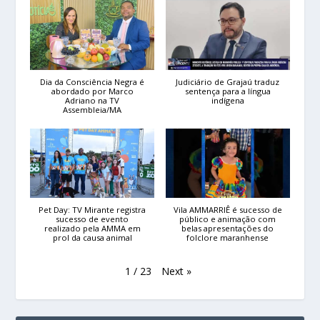
Dia da Consciência Negra é
Judiciário de Grajaú traduz
abordado por Marco
sentença para a língua
Adriano na TV
indígena
Assembleia/MA
Pet Day: TV Mirante registra
Vila AMMARRIÊ é sucesso de
sucesso de evento
público e animação com
realizado pela AMMA em
belas apresentações do
prol da causa animal
folclore maranhense
Next
»
1
/
23