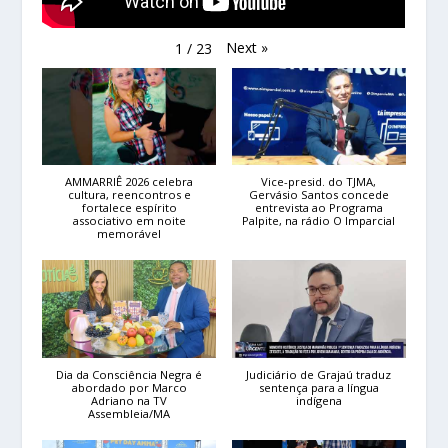
Next
»
1
/
23
AMMARRIÊ 2026 celebra
Vice-presid. do TJMA,
cultura, reencontros e
Gervásio Santos concede
fortalece espírito
entrevista ao Programa
associativo em noite
Palpite, na rádio O Imparcial
memorável
Dia da Consciência Negra é
Judiciário de Grajaú traduz
abordado por Marco
sentença para a língua
Adriano na TV
indígena
Assembleia/MA