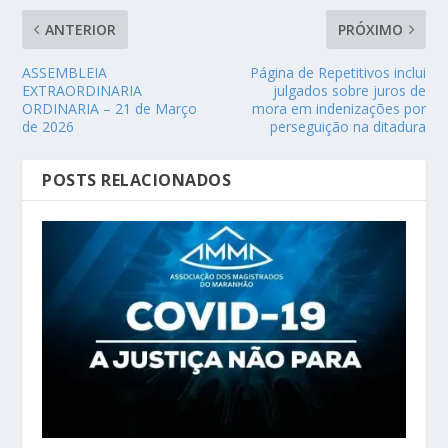
ANTERIOR
PRÓXIMO
ASSEMBLEIA
Página de Repetitivos inclui
EXTRAORDINARIA
julgados sobre juros de
ORDINARIA – 21 de Março
mora em indenizações por
de 2026
perseguição na ditadura
POSTS RELACIONADOS