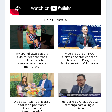
Next
»
1
/
23
AMMARRIÊ 2026 celebra
Vice-presid. do TJMA,
cultura, reencontros e
Gervásio Santos concede
fortalece espírito
entrevista ao Programa
associativo em noite
Palpite, na rádio O Imparcial
memorável
Dia da Consciência Negra é
Judiciário de Grajaú traduz
abordado por Marco
sentença para a língua
Adriano na TV
indígena
Assembleia/MA