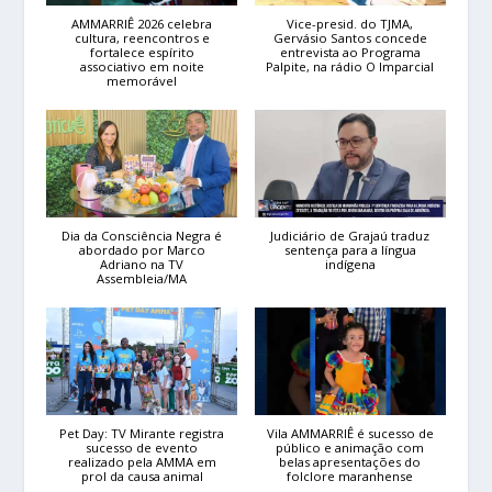
AMMARRIÊ 2026 celebra
Vice-presid. do TJMA,
cultura, reencontros e
Gervásio Santos concede
fortalece espírito
entrevista ao Programa
associativo em noite
Palpite, na rádio O Imparcial
memorável
Dia da Consciência Negra é
Judiciário de Grajaú traduz
abordado por Marco
sentença para a língua
Adriano na TV
indígena
Assembleia/MA
Pet Day: TV Mirante registra
Vila AMMARRIÊ é sucesso de
sucesso de evento
público e animação com
realizado pela AMMA em
belas apresentações do
prol da causa animal
folclore maranhense