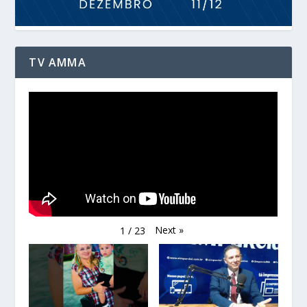
TV AMMA
Next
»
1
/
23