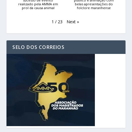
sucesso de evento
público e animação com
realizado pela AMMA em
belas apresentações do
prol da causa animal
folclore maranhense
Next
»
1
/
23
SELO DOS CORREIOS