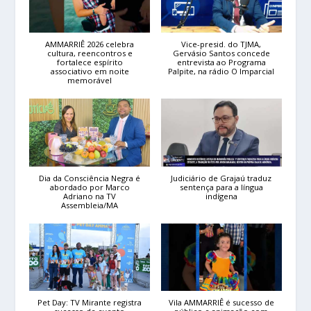
AMMARRIÊ 2026 celebra
Vice-presid. do TJMA,
cultura, reencontros e
Gervásio Santos concede
fortalece espírito
entrevista ao Programa
associativo em noite
Palpite, na rádio O Imparcial
memorável
Dia da Consciência Negra é
Judiciário de Grajaú traduz
abordado por Marco
sentença para a língua
Adriano na TV
indígena
Assembleia/MA
Pet Day: TV Mirante registra
Vila AMMARRIÊ é sucesso de