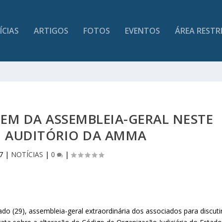
ÍCIAS
ARTIGOS
FOTOS
EVENTOS
ÁREA RESTR
PEM DA ASSEMBLEIA-GERAL NESTE
O AUDITÓRIO DA AMMA
7
|
NOTÍCIAS
|
0
|
do (29), assembleia-geral extraordinária dos associados para discuti