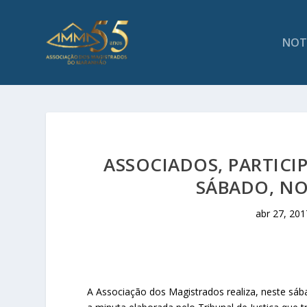
NOT
ASSOCIADOS, PARTICI
SÁBADO, N
abr 27, 201
A Associação dos Magistrados realiza, neste sába