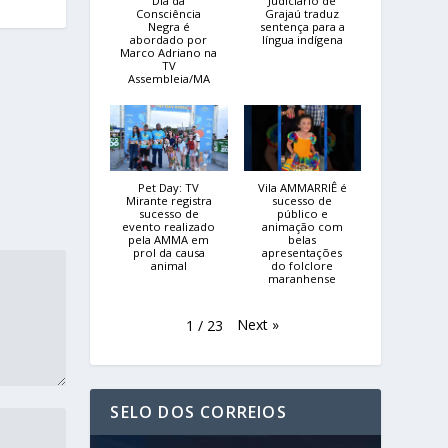
Dia da
Judiciário de
Consciência
Grajaú traduz
Negra é
sentença para a
abordado por
língua indígena
Marco Adriano na
TV
Assembleia/MA
Pet Day: TV
Vila AMMARRIÊ é
Mirante registra
sucesso de
sucesso de
público e
evento realizado
animação com
pela AMMA em
belas
prol da causa
apresentações
animal
do folclore
maranhense
Next
»
1
/
23
SELO DOS CORREIOS