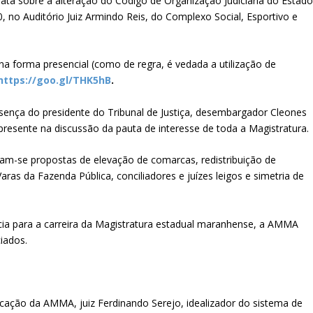
trata sobre a alteração do Código de Organização Judiciária do Estad
 no Auditório Juiz Armindo Reis, do Complexo Social, Esportivo e
na forma presencial (como de regra, é vedada a utilização de
https://goo.gl/THK5hB
.
sença do presidente do Tribunal de Justiça, desembargador Cleones
resente na discussão da pauta de interesse de toda a Magistratura.
m-se propostas de elevação de comarcas, redistribuição de
aras da Fazenda Pública, conciliadores e juízes leigos e simetria de
cia para a carreira da Magistratura estadual maranhense, a AMMA
iados.
cação da AMMA, juiz Ferdinando Serejo, idealizador do sistema de