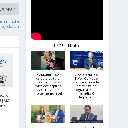
ÓXIMO
sam minuta
legislativa
Next
»
1
/
23
AMMARRIÊ 2026
Vice-presid. do
celebra cultura,
TJMA, Gervásio
reencontros e
Santos concede
fortalece espírito
entrevista ao
associativo em
Programa Palpite,
noite memorável
na rádio O
ivas:
Imparcial
 TJMA
uns