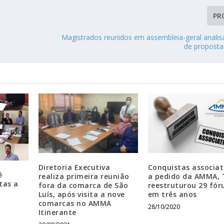
PR
Magistrados reunidos em assembleia-geral anali
de proposta 
Diretoria Executiva
Conquistas associat
é
realiza primeira reunião
a pedido da AMMA,
tas a
fora da comarca de São
reestruturou 29 fór
Luís, após visita a nove
em três anos
comarcas no AMMA
28/10/2020
Itinerante