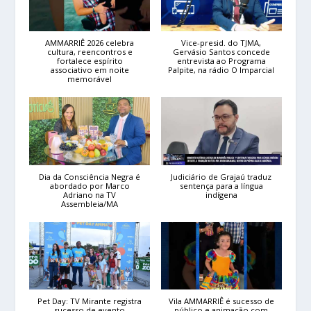
AMMARRIÊ 2026 celebra
Vice-presid. do TJMA,
cultura, reencontros e
Gervásio Santos concede
fortalece espírito
entrevista ao Programa
associativo em noite
Palpite, na rádio O Imparcial
memorável
Dia da Consciência Negra é
Judiciário de Grajaú traduz
abordado por Marco
sentença para a língua
Adriano na TV
indígena
Assembleia/MA
Pet Day: TV Mirante registra
Vila AMMARRIÊ é sucesso de
sucesso de evento
público e animação com