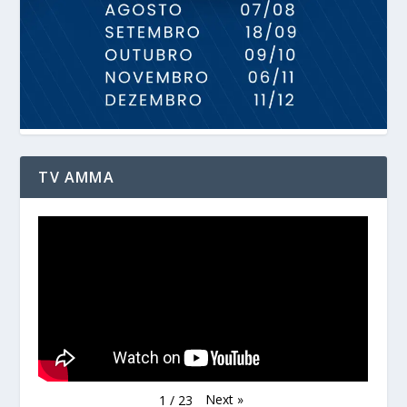
TV AMMA
Next
»
1
/
23