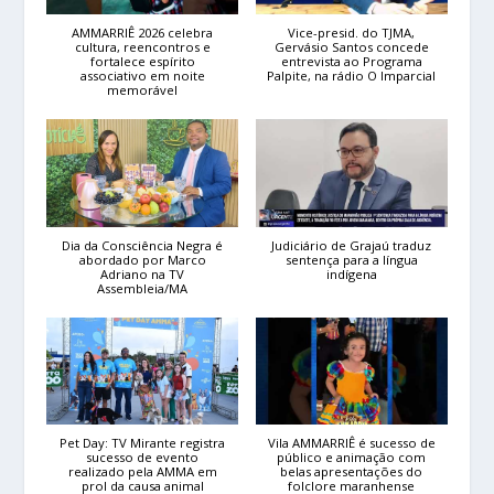
AMMARRIÊ 2026 celebra
Vice-presid. do TJMA,
cultura, reencontros e
Gervásio Santos concede
fortalece espírito
entrevista ao Programa
associativo em noite
Palpite, na rádio O Imparcial
memorável
Dia da Consciência Negra é
Judiciário de Grajaú traduz
abordado por Marco
sentença para a língua
Adriano na TV
indígena
Assembleia/MA
Pet Day: TV Mirante registra
Vila AMMARRIÊ é sucesso de
sucesso de evento
público e animação com
realizado pela AMMA em
belas apresentações do
prol da causa animal
folclore maranhense