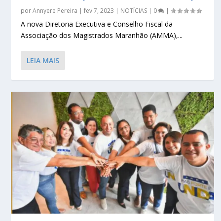
por
Annyere Pereira
|
fev 7, 2023
|
NOTÍCIAS
|
0
|
A nova Diretoria Executiva e Conselho Fiscal da
Associação dos Magistrados Maranhão (AMMA),...
LEIA MAIS