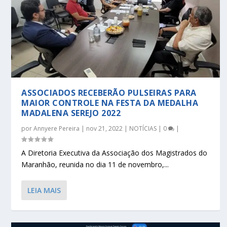
ASSOCIADOS RECEBERÃO PULSEIRAS PARA
MAIOR CONTROLE NA FESTA DA MEDALHA
MADALENA SEREJO 2022
por
Annyere Pereira
|
nov 21, 2022
|
NOTÍCIAS
|
0
|
A Diretoria Executiva da Associação dos Magistrados do
Maranhão, reunida no dia 11 de novembro,...
LEIA MAIS