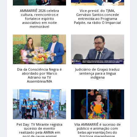
AMMARRIÊ 2026 celebra
Vice-presid. do TJMA,
cultura, reencontros e
Gervásio Santos concede
fortalece espírito
entrevista ao Programa
associativo em noite
Palpite, na rádio O Imparcial
memorável
Dia da Consciência Negra é
Judiciário de Grajaú traduz
abordado por Marco
sentença para a língua
Adriano na TV
indígena
Assembleia/MA
Pet Day: TV Mirante registra
Vila AMMARRIÊ é sucesso de
sucesso de evento
público e animação com
realizado pela AMMA em
belas apresentações do
prol da causa animal
folclore maranhense