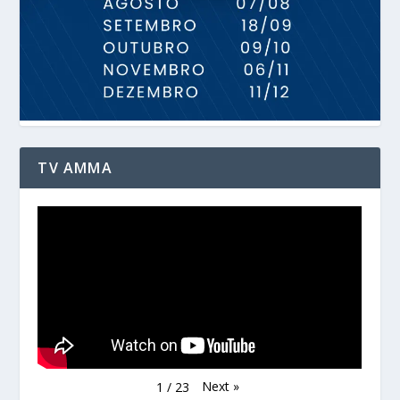
TV AMMA
Next
»
1
/
23