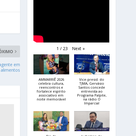
Next
»
1
/
23
ÓXIMO
 agente em
r alimentos
AMMARRIÊ 2026
Vice-presid. do
celebra cultura,
TJMA, Gervásio
reencontros e
Santos concede
fortalece espírito
entrevista ao
associativo em
Programa Palpite,
noite memorável
na rádio O
Imparcial