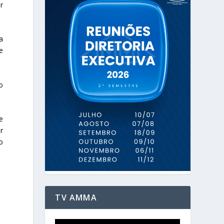
r
a
e
o
e
r
o
TV AMMA