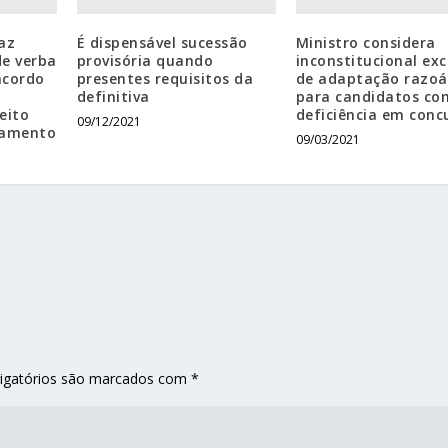
az
É dispensável sucessão
Ministro considera
e verba
provisória quando
inconstitucional ex
acordo
presentes requisitos da
de adaptação razoá
definitiva
para candidatos co
eito
deficiência em conc
09/12/2021
camento
09/03/2021
igatórios são marcados com
*