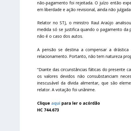
não-pagamento foi rejeitada. O juízo então exp
em liberdade e ação revisional, ainda não julgada
Relator no STJ, o ministro Raul Araújo analiso
medida só se justifica quando o pagamento da p
não é o caso dos autos.
A pensão se destina a compensar a drástica
relacionamento. Portanto, não tem natureza prop
“Diante das circunstâncias fáticas do presente c
os valores devidos não consubstanciam neces
inescusável da dívida alimentar, que são elemen
relator. A votação foi unânime.
Clique
aqui
para ler o acórdão
HC 744.673