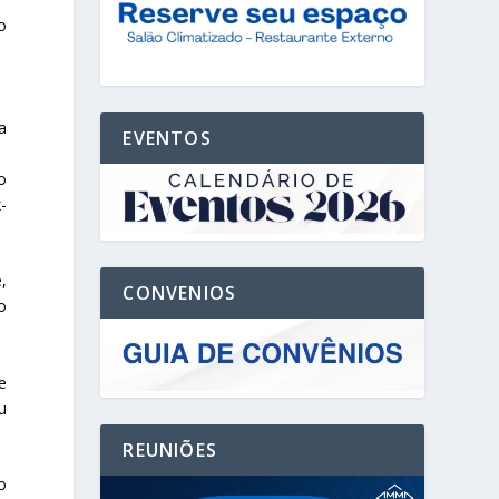
o
a
EVENTOS
o
-
,
CONVENIOS
o
e
u
REUNIÕES
o