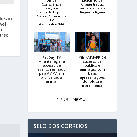
Dia da
Judiciário de
Consciência
Grajaú traduz
Negra é
sentença para a
abordado por
língua indígena
Marco Adriano na
clusão
TV
vel
Assembleia/MA
m
urso
Pet Day: TV
Vila AMMARRIÊ é
Mirante registra
sucesso de
sucesso de
público e
evento realizado
animação com
pela AMMA em
belas
prol da causa
apresentações
animal
do folclore
maranhense
Next
»
1
/
23
SELO DOS CORREIOS