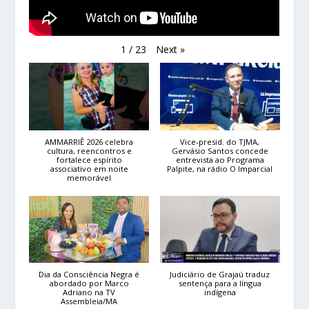
Next
»
1
/
23
AMMARRIÊ 2026 celebra
Vice-presid. do TJMA,
cultura, reencontros e
Gervásio Santos concede
fortalece espírito
entrevista ao Programa
associativo em noite
Palpite, na rádio O Imparcial
memorável
Dia da Consciência Negra é
Judiciário de Grajaú traduz
abordado por Marco
sentença para a língua
Adriano na TV
indígena
Assembleia/MA