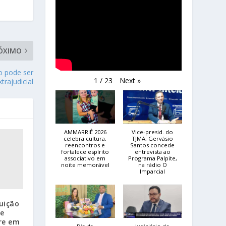
ÓXIMO
o pode ser
Next
»
1
/
23
trajudicial
AMMARRIÊ 2026
Vice-presid. do
celebra cultura,
TJMA, Gervásio
reencontros e
Santos concede
fortalece espírito
entrevista ao
associativo em
Programa Palpite,
noite memorável
na rádio O
Imparcial
uição
de
rre em