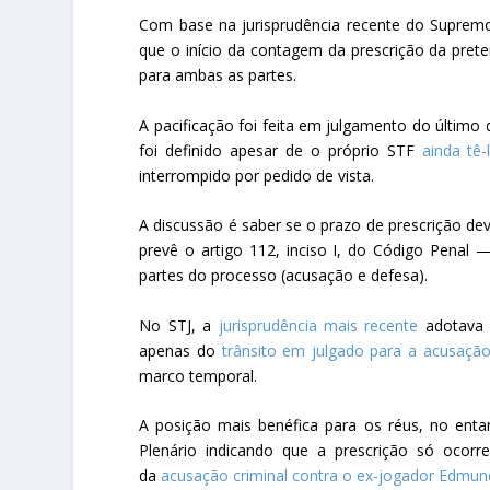
Com base na jurisprudência recente do Supremo T
que o início da contagem da prescrição da pret
para ambas as partes.
A pacificação foi feita em julgamento do último d
foi definido apesar de o próprio STF
ainda tê
interrompido por pedido de vista.
A discussão é saber se o prazo de prescrição d
prevê o artigo 112, inciso I, do Código Pena
partes do processo (acusação e defesa).
No STJ, a
jurisprudência mais recente
adotava 
apenas do
trânsito em julgado para a acusaçã
marco temporal.
A posição mais benéfica para os réus, no ent
Plenário indicando que a prescrição só ocorr
da
acusação criminal contra o ex-jogador Edmu