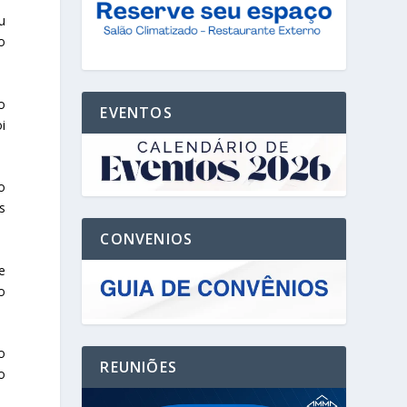
u
o
o
EVENTOS
i
o
s
CONVENIOS
e
o
o
REUNIÕES
o