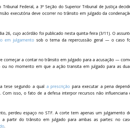
ribunal Federal, a 3ª Seção do Superior Tribunal de Justiça decidi
ensão executória deve ocorrer no trânsito em julgado da condenaçã
ia 26, cujo acórdão foi publicado nesta quinta-feira (3/11). O assunt
-lo em julgamento
sob o tema da repercussão geral — o caso fo
eve começar a contar no trânsito em julgado para a acusação — com
l — ou no momento em que a ação transita em julgado para as dua
a tese segundo a qual
a prescrição
para executar a pena depend
o
. Com isso, o fato de a defesa interpor recursos não influenciaria 
anto, perdeu espaço no STF. A corte tem apenas um julgamento d
e a partir do trânsito em julgado para ambas as partes: no cas
ndo
.