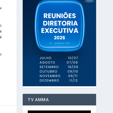
i
o
a
l
o
TV AMMA