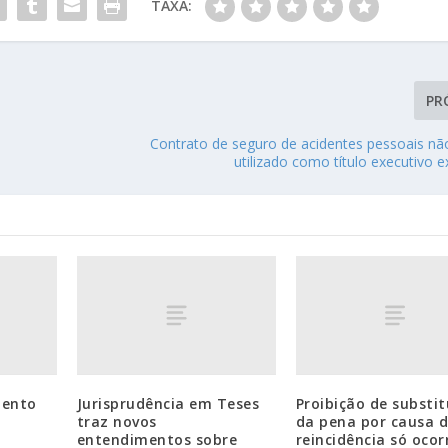
TAXA:
PR
Contrato de seguro de acidentes pessoais nã
utilizado como título executivo ex
mento
Jurisprudência em Teses
Proibição de substit
traz novos
da pena por causa 
entendimentos sobre
reincidência só oco