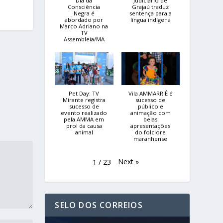
Dia da
Judiciário de
Consciência
Grajaú traduz
Negra é
sentença para a
abordado por
língua indígena
Marco Adriano na
TV
Assembleia/MA
Pet Day: TV
Vila AMMARRIÊ é
Mirante registra
sucesso de
sucesso de
público e
evento realizado
animação com
pela AMMA em
belas
prol da causa
apresentações
animal
do folclore
maranhense
Next
»
1
/
23
SELO DOS CORREIOS