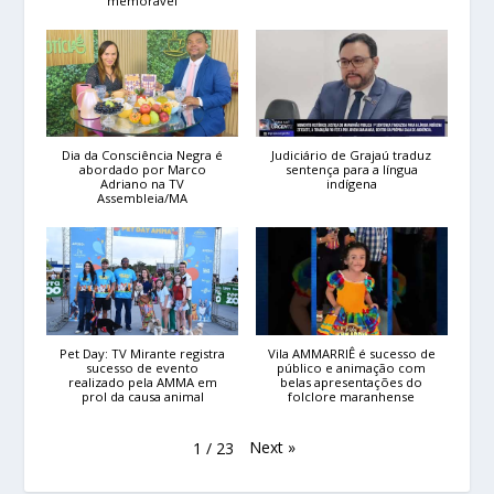
memorável
Dia da Consciência Negra é
Judiciário de Grajaú traduz
abordado por Marco
sentença para a língua
Adriano na TV
indígena
Assembleia/MA
Pet Day: TV Mirante registra
Vila AMMARRIÊ é sucesso de
sucesso de evento
público e animação com
realizado pela AMMA em
belas apresentações do
prol da causa animal
folclore maranhense
Next
»
1
/
23