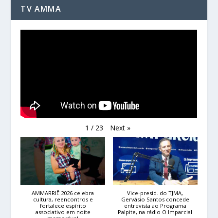
TV AMMA
Next
»
1
/
23
AMMARRIÊ 2026 celebra
Vice-presid. do TJMA,
cultura, reencontros e
Gervásio Santos concede
fortalece espírito
entrevista ao Programa
associativo em noite
Palpite, na rádio O Imparcial