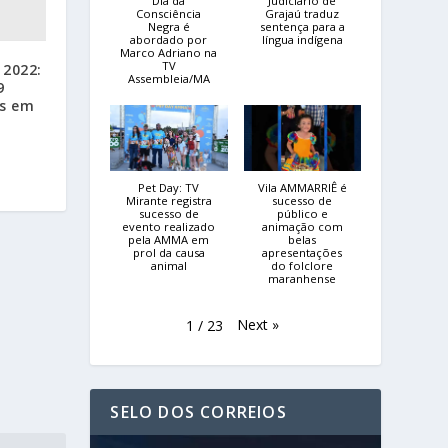
Dia da
Judiciário de
Consciência
Grajaú traduz
Negra é
sentença para a
abordado por
língua indígena
Marco Adriano na
TV
 2022:
Assembleia/MA
9
os em
Pet Day: TV
Vila AMMARRIÊ é
Mirante registra
sucesso de
sucesso de
público e
evento realizado
animação com
pela AMMA em
belas
prol da causa
apresentações
animal
do folclore
maranhense
Next
»
1
/
23
SELO DOS CORREIOS