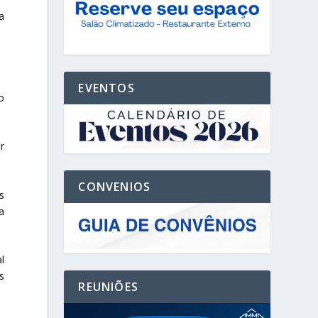
a
EVENTOS
o
r
CONVENIOS
s
a
l
s
REUNIÕES