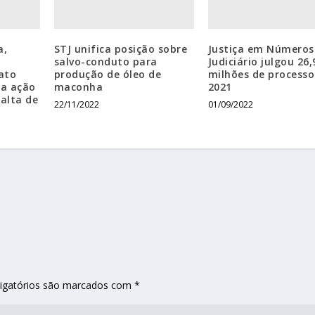
a,
STJ unifica posição sobre
Justiça em Números
salvo-conduto para
Judiciário julgou 26,
ato
produção de óleo de
milhões de process
sa ação
maconha
2021
falta de
22/11/2022
01/09/2022
igatórios são marcados com
*