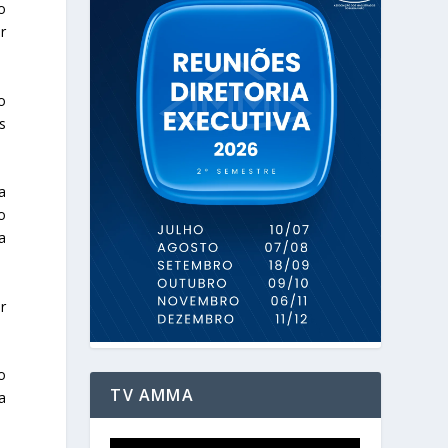
o
r
o
s
a
o
a
r
o
TV AMMA
a