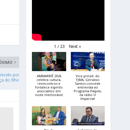
Next
»
1
/
23
ÓXIMO
erecido por
AMMARRIÊ 2026
Vice-presid. do
a do filho
celebra cultura,
TJMA, Gervásio
reencontros e
Santos concede
fortalece espírito
entrevista ao
associativo em
Programa Palpite,
noite memorável
na rádio O
Imparcial