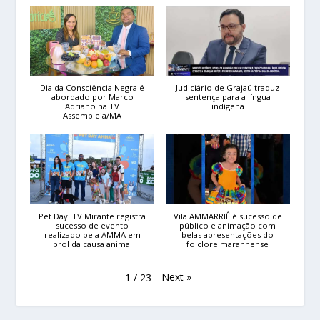
Dia da Consciência Negra é
Judiciário de Grajaú traduz
abordado por Marco
sentença para a língua
Adriano na TV
indígena
Assembleia/MA
Pet Day: TV Mirante registra
Vila AMMARRIÊ é sucesso de
sucesso de evento
público e animação com
realizado pela AMMA em
belas apresentações do
prol da causa animal
folclore maranhense
Next
»
1
/
23