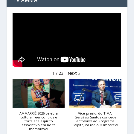
Next
»
1
/
23
AMMARRIÊ 2026 celebra
Vice-presid. do TJMA,
cultura, reencontros e
Gervásio Santos concede
fortalece espírito
entrevista ao Programa
associativo em noite
Palpite, na rádio O Imparcial
memorável