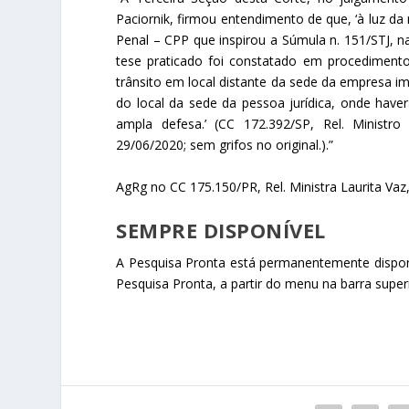
Paciornik, firmou entendimento de que, ‘à luz d
Penal – CPP que inspirou a Súmula n. 151/STJ, 
tese praticado foi constatado em procedimento
trânsito em local distante da sede da empresa i
do local da sede da pessoa jurídica, onde have
ampla defesa.’ (CC 172.392/SP, Rel. Ministro
29/06/2020; sem grifos no original.).”
AgRg no CC 175.150/PR, Rel. Ministra Laurita Vaz
SEMPRE DISPONÍVEL
A Pesquisa Pronta está permanentemente disponíve
Pesquisa Pronta, a partir do menu na barra superi