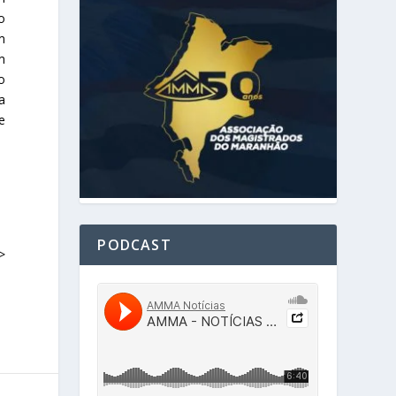
o
m
m
o
a
e
PODCAST
>