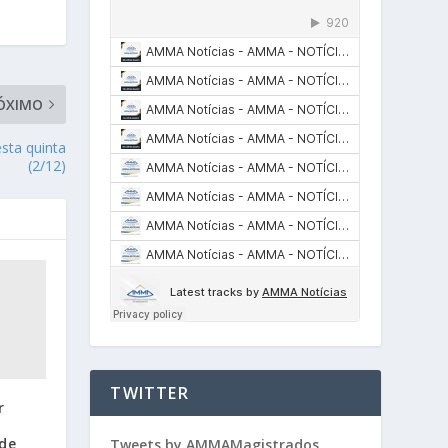
ÓXIMO
sta quinta
(2/12)
TWITTER
r
 de
Tweets by AMMAMagistrados