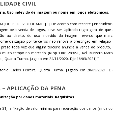
LIDADE CIVIL
tória. Uso indevido de imagem ou nome em jogos eletrônicos.
JOGOS DE VIDEOGAME. […] De acordo com recente jurisprudênci
gem pela venda de jogos, deve ser ‘aplicada regra geral de que 
ação ao direito, do uso indevido da imagem, evento que marc
 comercialização por terceiros não renova a prescrição em relação 
o prazo toda vez que algum terceiro anuncie a venda do produto, 
 há muito tempo no mercado’ (REsp 1.861.289/SP, Rel. Ministro Marc
otti, Quarta Turma, julgado em 24/11/2020, DJe 16/03/2021).”
ntonio Carlos Ferreira, Quarta Turma, julgado em 20/09/2021, DJ
 – APLICAÇÃO DA PENA
enização por danos materiais. Requisitos.
STJ, a fixação de valor mínimo para reparação dos danos (ainda qu