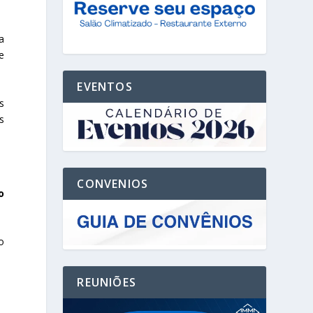
a
e
EVENTOS
s
s
CONVENIOS
o
o
REUNIÕES