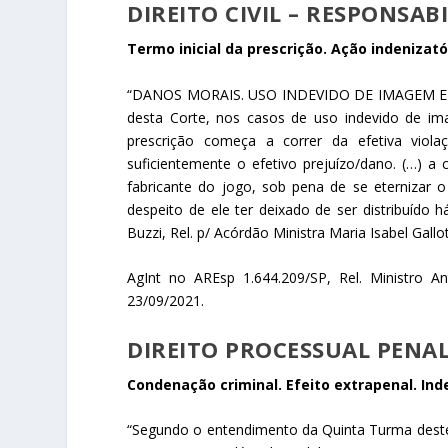
DIREITO CIVIL – RESPONSABI
Termo inicial da prescrição. Ação indeniza
“DANOS MORAIS. USO INDEVIDO DE IMAGEM EM 
desta Corte, nos casos de uso indevido de ima
prescrição começa a correr da efetiva viol
suficientemente o efetivo prejuízo/dano. (…) a
fabricante do jogo, sob pena de se eternizar 
despeito de ele ter deixado de ser distribuído
Buzzi, Rel. p/ Acórdão Ministra Maria Isabel Gall
AgInt no AREsp 1.644.209/SP, Rel. Ministro A
23/09/2021.
DIREITO PROCESSUAL PENAL
Condenação criminal. Efeito extrapenal. Ind
“Segundo o entendimento da Quinta Turma deste 