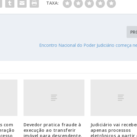
TAXA:
PR
Encontro Nacional do Poder Judiciário começa ne
os com
Devedor pratica fraude à
Judiciário vai recebe
eração
execução ao transferir
apenas processos
cesso
imóvel para descendente,
eletrônicos a partir