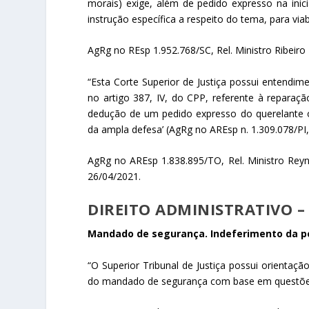
morais) exige, além de pedido expresso na inic
instrução específica a respeito do tema, para viab
AgRg no REsp 1.952.768/SC, Rel. Ministro Ribeir
“Esta Corte Superior de Justiça possui entendime
no artigo 387, IV, do CPP, referente à reparaçã
dedução de um pedido expresso do querelante ou
da ampla defesa’ (AgRg no AREsp n. 1.309.078/PI, 
AgRg no AREsp 1.838.895/TO, Rel. Ministro Rey
26/04/2021.
DIREITO ADMINISTRATIVO 
Mandado de segurança. Indeferimento da pe
“O Superior Tribunal de Justiça possui orientaçã
do mandado de segurança com base em questões