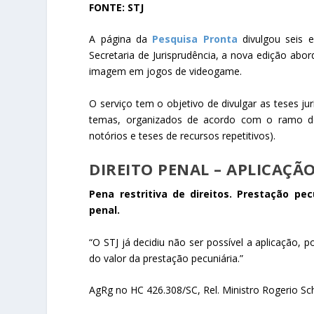
FONTE: STJ
A página da
Pesquisa Pronta
divulgou seis 
Secretaria de Jurisprudência, a nova edição abor
imagem em jogos de videogame.
O serviço tem o objetivo de divulgar as teses j
temas, organizados de acordo com o ramo do 
notórios e teses de recursos repetitivos).
DIREITO PENAL – APLICAÇÃ
Pena restritiva de direitos. Prestação pec
penal.
“O STJ já decidiu não ser possível a aplicação, p
do valor da prestação pecuniária.”
AgRg no HC 426.308/SC, Rel. Ministro Rogerio Sc