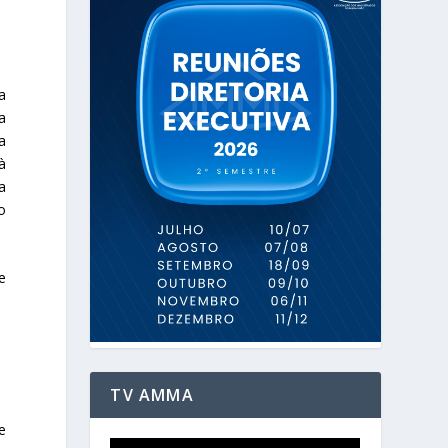
a
a
a
à
a
o
e
TV AMMA
e