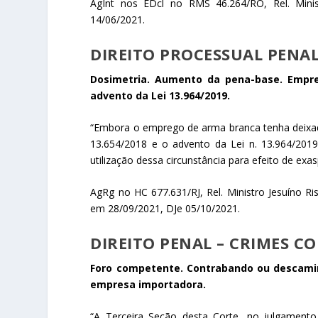
AgInt nos EDcl no RMS 46.264/RO, Rel. Mini
14/06/2021.
DIREITO PROCESSUAL PENAL
Dosimetria. Aumento da pena-base. Empre
advento da Lei 13.964/2019.
“Embora o emprego de arma branca tenha deixado
13.654/2018 e o advento da Lei n. 13.964/2019,
utilização dessa circunstância para efeito de exa
AgRg no HC 677.631/RJ, Rel. Ministro Jesuíno 
em 28/09/2021, DJe 05/10/2021.
DIREITO PENAL – CRIMES C
Foro competente. Contrabando ou descamin
empresa importadora.
“A Terceira Seção desta Corte, no julgamento 