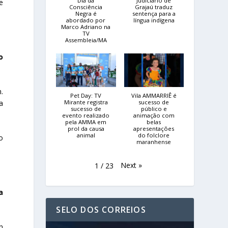
Dia da
Judiciário de
e
Consciência
Grajaú traduz
Negra é
sentença para a
abordado por
língua indígena
Marco Adriano na
TV
Assembleia/MA
o
.
Pet Day: TV
Vila AMMARRIÊ é
a
Mirante registra
sucesso de
sucesso de
público e
evento realizado
animação com
pela AMMA em
belas
prol da causa
apresentações
animal
do folclore
o
maranhense
Next
»
1
/
23
a
SELO DOS CORREIOS
n