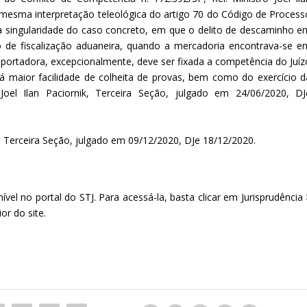
a mesma interpretação teleológica do artigo 70 do Código de Process
na singularidade do caso concreto, em que o delito de descaminho e
 de fiscalização aduaneira, quando a mercadoria encontrava-se e
mportadora, excepcionalmente, deve ser fixada a competência do Juíz
rá maior facilidade de colheita de provas, bem como do exercício d
 Joel Ilan Paciornik, Terceira Seção, julgado em 24/06/2020, DJ
, Terceira Seção, julgado em 09/12/2020, DJe 18/12/2020.
l no portal do STJ. Para acessá-la, basta clicar em Jurisprudência 
or do site.