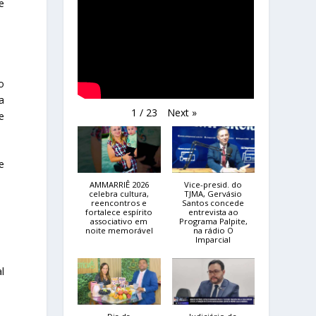
e
o
a
Next
»
1
/
23
e
e
AMMARRIÊ 2026
Vice-presid. do
celebra cultura,
TJMA, Gervásio
reencontros e
Santos concede
fortalece espírito
entrevista ao
associativo em
Programa Palpite,
noite memorável
na rádio O
Imparcial
l