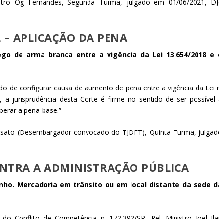
stro Og Fernandes, Segunda Turma, julgado em 01/06/2021, DJ
 – APLICAÇÃO DA PENA
go de arma branca entre a vigência da Lei 13.654/2018 e 
 de configurar causa de aumento de pena entre a vigência da Lei n
 a jurisprudência desta Corte é firme no sentido de ser possível 
sperar a pena-base.”
Rissato (Desembargador convocado do TJDFT), Quinta Turma, julgad
ONTRA A ADMINISTRAÇÃO PÚBLICA
ho. Mercadoria em trânsito ou em local distante da sede d
do Conflito de Competência n. 172.392/SP, Rel. Ministro Joel Ila