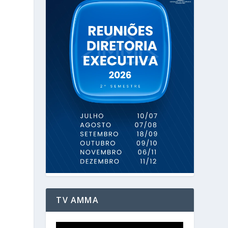
e
TV AMMA