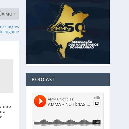
ÓXIMO
 nas ações
 videogame
PODCAST
união
nda
do