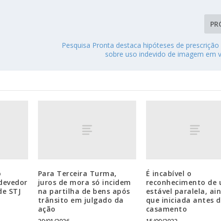
PR
l
Pesquisa Pronta destaca hipóteses de prescrição
sobre uso indevido de imagem em
o
Para Terceira Turma,
É incabível o
 devedor
juros de mora só incidem
reconhecimento de 
de STJ
na partilha de bens após
estável paralela, ai
trânsito em julgado da
que iniciada antes 
ação
casamento