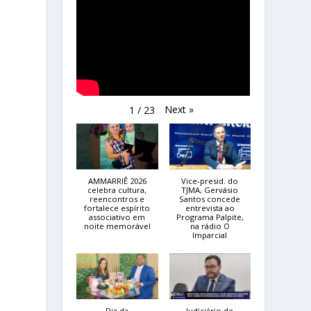
Next
»
1
/
23
AMMARRIÊ 2026
Vice-presid. do
celebra cultura,
TJMA, Gervásio
reencontros e
Santos concede
fortalece espírito
entrevista ao
associativo em
Programa Palpite,
noite memorável
na rádio O
Imparcial
Dia da
Judiciário de