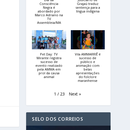
Consciência
Grajaú traduz
o
Negra é
sentença para a
abordado por
língua indígena
Marco Adriano na
TV
Assembleia/MA
s
Pet Day: TV
Vila AMMARRIÊ é
Mirante registra
sucesso de
sucesso de
público e
evento realizado
animação com
pela AMMA em
belas
prol da causa
apresentações
animal
do folclore
maranhense
Next
»
1
/
23
SELO DOS CORREIOS