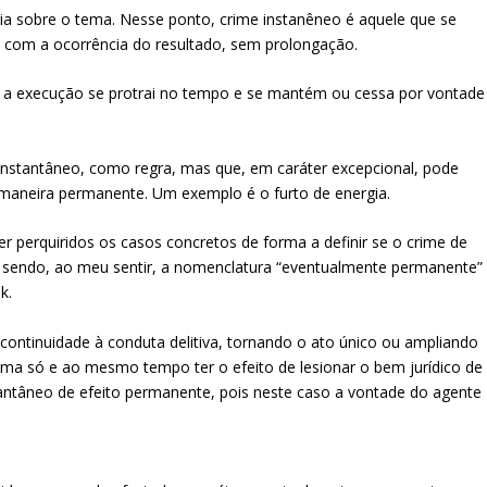
ria sobre o tema. Nesse ponto, crime instanêneo é aquele que se
om a ocorrência do resultado, sem prolongação.
 a execução se protrai no tempo e se mantém ou cessa por vontade
instantâneo, como regra, mas que, em caráter excepcional, pode
e maneira permanente. Um exemplo é o furto de energia.
r perquiridos os casos concretos de forma a definir se o crime de
 sendo, ao meu sentir, a nomenclatura “eventualmente permanente”
k.
continuidade à conduta delitiva, tornando o ato único ou ampliando
uma só e ao mesmo tempo ter o efeito de lesionar o bem jurídico de
antâneo de efeito permanente, pois neste caso a vontade do agente