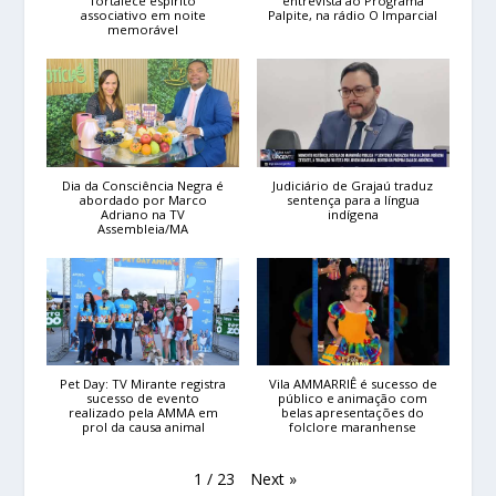
fortalece espírito
entrevista ao Programa
associativo em noite
Palpite, na rádio O Imparcial
memorável
Dia da Consciência Negra é
Judiciário de Grajaú traduz
abordado por Marco
sentença para a língua
Adriano na TV
indígena
Assembleia/MA
Pet Day: TV Mirante registra
Vila AMMARRIÊ é sucesso de
sucesso de evento
público e animação com
realizado pela AMMA em
belas apresentações do
prol da causa animal
folclore maranhense
Next
»
1
/
23