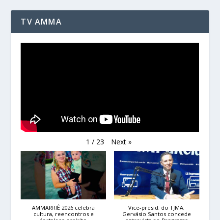
TV AMMA
Next
»
1
/
23
AMMARRIÊ 2026 celebra
Vice-presid. do TJMA,
cultura, reencontros e
Gervásio Santos concede