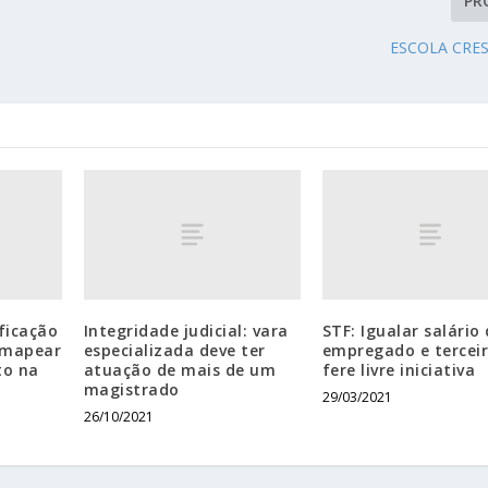
PR
ESCOLA CRE
ificação
Integridade judicial: vara
STF: Igualar salário
 mapear
especializada deve ter
empregado e tercei
to na
atuação de mais de um
fere livre iniciativa
magistrado
29/03/2021
26/10/2021