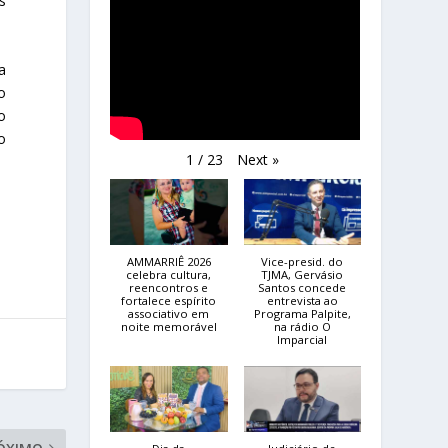
s
a
o
o
o
Next
»
1
/
23
AMMARRIÊ 2026
Vice-presid. do
celebra cultura,
TJMA, Gervásio
reencontros e
Santos concede
fortalece espírito
entrevista ao
associativo em
Programa Palpite,
noite memorável
na rádio O
Imparcial