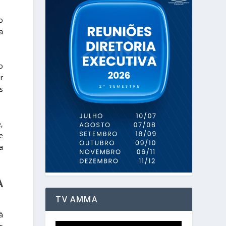
o
a
o
r
s
,
e
a
A
TV AMMA
à