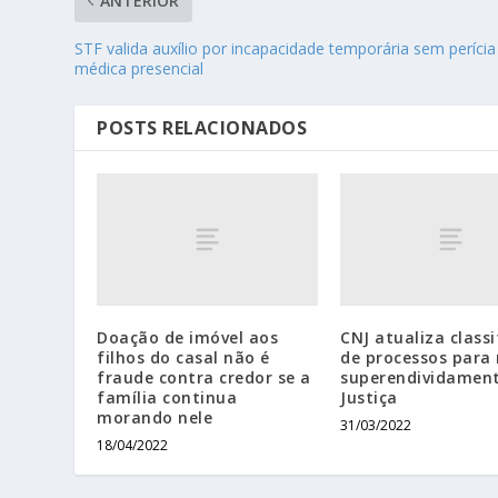
ANTERIOR
STF valida auxílio por incapacidade temporária sem perícia
médica presencial
POSTS RELACIONADOS
Doação de imóvel aos
CNJ atualiza class
filhos do casal não é
de processos para
fraude contra credor se a
superendividamen
família continua
Justiça
morando nele
31/03/2022
18/04/2022