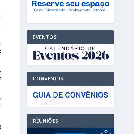
e
,
EVENTOS
l
,
o
s
CONVENIOS
o
r
a
REUNIÕES
O