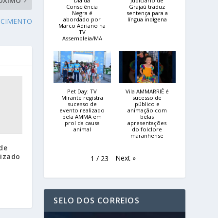
ÓXIMO
Dia da
Judiciário de
Consciência
Grajaú traduz
Negra é
sentença para a
abordado por
língua indígena
SCIMENTO
Marco Adriano na
TV
Assembleia/MA
Pet Day: TV
Vila AMMARRIÊ é
Mirante registra
sucesso de
sucesso de
público e
evento realizado
animação com
pela AMMA em
belas
prol da causa
apresentações
animal
do folclore
maranhense
 de
rizado
Next
»
1
/
23
SELO DOS CORREIOS