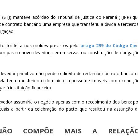
a (STJ) manteve acórdão do Tribunal de Justiça do Paraná (TJPR) qu
 de contrato bancário uma empresa que transferiu a dívida a terceiros
rigação.
to foi feita nos moldes previstos pelo
artigo 299 do Código Civi
ram para o novo devedor, sem reservas ou constituição de obrigaçã
evedor primitivo não perde o direito de reclamar contra o banco o
 ela teria transferido o domínio e a posse de imóveis como condiçã
r à instituição financeira.
vedor assumiria o negócio apenas com o recebimento dos bens; po
ratuais a partir da celebração do pacto que resultou na assunção d
 NÃO COMPÕE MAIS A RELAÇÃ