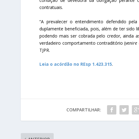
condição de devedora da obrigação perante o b
contratuais.
“A prevalecer o entendimento defendido pela 
duplamente beneficiada, pois, além de ter sido l
podendo mais ser cobrada pelo credor, ainda as
verdadeiro comportamento contraditório (
venire
TJPR.
Leia o acórdão no REsp 1.423.315
.
COMPARTILHAR: