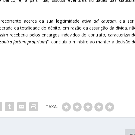
anco, e, a partir daí, discutir eventuais nulidades das cláusula
recorrente acerca da sua legitimidade ativa
ad causam
, ela seri
iberada da totalidade do débito, em razão da assunção da dívida, nã
sim receberia pelos encargos indevidos do contrato, caracterizand
 contra factum proprium
)”, concluiu o ministro ao manter a decisão d
TAXA: