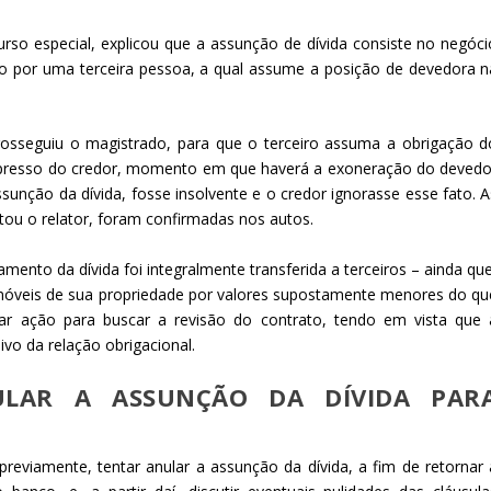
curso especial, explicou que a assunção de dívida consiste no negóci
ído por uma terceira pessoa, a qual assume a posição de devedora n
rosseguiu o magistrado, para que o terceiro assuma a obrigação d
xpresso do credor, momento em que haverá a exoneração do devedo
ssunção da dívida, fosse insolvente e o credor ignorasse esse fato. A
tou o relator, foram confirmadas nos autos.
mento da dívida foi integralmente transferida a terceiros – ainda que
imóveis de sua propriedade por valores supostamente menores do qu
ar ação para buscar a revisão do contrato, tendo em vista que 
vo da relação obrigacional.
ULAR A ASSUNÇÃO DA DÍVIDA PAR
previamente, tentar anular a assunção da dívida, a fim de retornar 