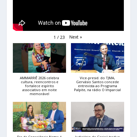
Next
»
1
/
23
AMMARRIÊ 2026 celebra
Vice-presid. do TJMA,
cultura, reencontros e
Gervásio Santos concede
fortalece espírito
entrevista ao Programa
associativo em noite
Palpite, na rádio O Imparcial
memorável
Dia da Consciência Negra é
Judiciário de Grajaú traduz