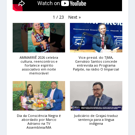
Next
»
1
/
23
AMMARRIÊ 2026 celebra
Vice-presid. do TJMA,
cultura, reencontros e
Gervásio Santos concede
fortalece espírito
entrevista ao Programa
associativo em noite
Palpite, na rádio O Imparcial
memorável
Dia da Consciência Negra é
Judiciário de Grajaú traduz
abordado por Marco
sentença para a língua
Adriano na TV
indígena
Assembleia/MA